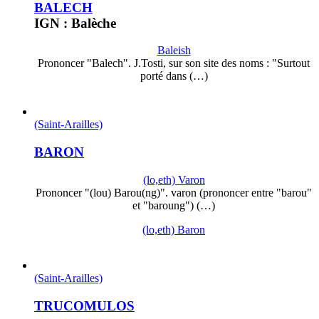
BALECH
IGN : Balèche
Baleish
Prononcer "Balech". J.Tosti, sur son site des noms : "Surtout
porté dans (…)
(Saint-Arailles)
BARON
(lo,eth) Varon
Prononcer "(lou) Barou(ng)". varon (prononcer entre "barou"
et "baroung") (…)
(lo,eth) Baron
(Saint-Arailles)
TRUCOMULOS