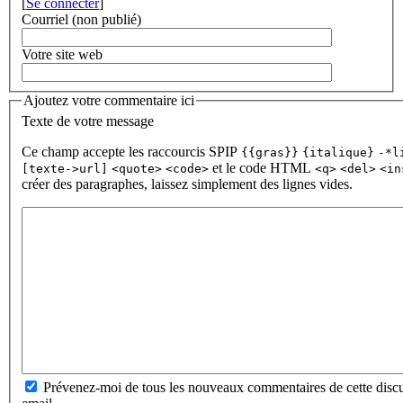
[
Se connecter
]
Courriel (non publié)
Votre site web
Ajoutez votre commentaire ici
Texte de votre message
Ce champ accepte les raccourcis SPIP
{{gras}}
{italique}
-*l
et le code HTML
[texte->url]
<quote>
<code>
<q>
<del>
<in
créer des paragraphes, laissez simplement des lignes vides.
Prévenez-moi de tous les nouveaux commentaires de cette discu