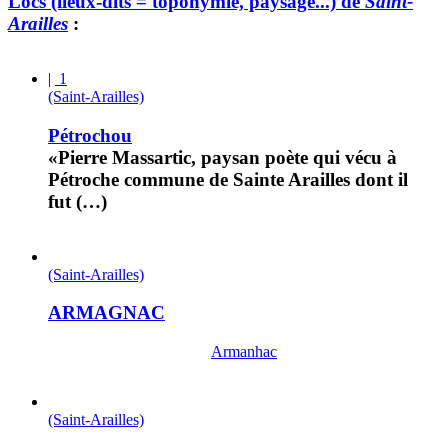
Lòcs (lieux-dits = toponymie, paysage...) de
Saint-
Arailles
:
|
1
(Saint-Arailles)
Pétrochou
«Pierre Massartic, paysan poète qui vécu à
Pétroche commune de Sainte Arailles dont il
fut (…)
(Saint-Arailles)
ARMAGNAC
Armanhac
(Saint-Arailles)