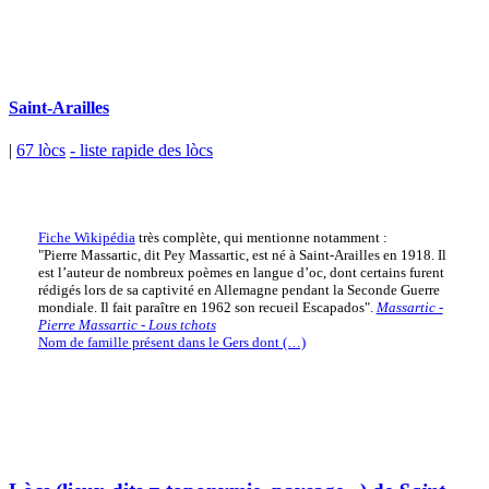
Saint-Arailles
|
67 lòcs
- liste rapide des lòcs
Fiche Wikipédia
très complète, qui mentionne notamment :
"Pierre Massartic, dit Pey Massartic, est né à Saint-Arailles en 1918. Il
est l’auteur de nombreux poèmes en langue d’oc, dont certains furent
rédigés lors de sa captivité en Allemagne pendant la Seconde Guerre
mondiale. Il fait paraître en 1962 son recueil Escapados".
Massartic -
Pierre Massartic - Lous tchots
Nom de famille présent dans le Gers dont (…)