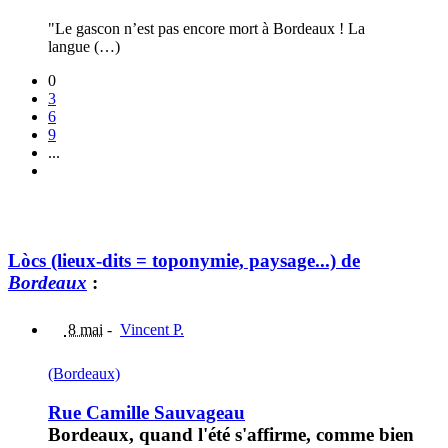
"Le gascon n’est pas encore mort à Bordeaux ! La
langue (…)
0
3
6
9
...
Lòcs (lieux-dits = toponymie, paysage...) de
Bordeaux
:
8 mai
-
Vincent P.
(Bordeaux)
Rue Camille Sauvageau
Bordeaux, quand l'été s'affirme, comme bien