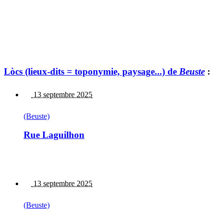
Lòcs (lieux-dits = toponymie, paysage...) de
Beuste
:
13 septembre 2025
(Beuste)
Rue Laguilhon
13 septembre 2025
(Beuste)