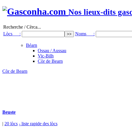
Nos lieux-dits gas
Recherche / Cèrca...
Lòcs :
Noms :
Béarn
Ossau / Aussau
Vic-Bilh
Còr de Bearn
Còr de Bearn
Beuste
|
20 lòcs
- liste rapide des lòcs