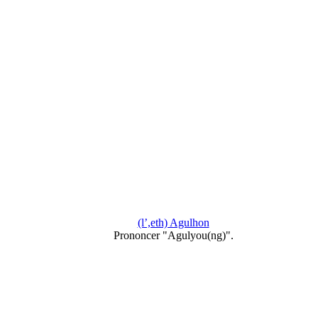
(l’,eth) Agulhon
Prononcer "Agulyou(ng)".