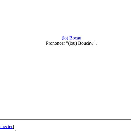
(lo) Bocau
Prononcer "(lou) Boucàw".
nnecter
]