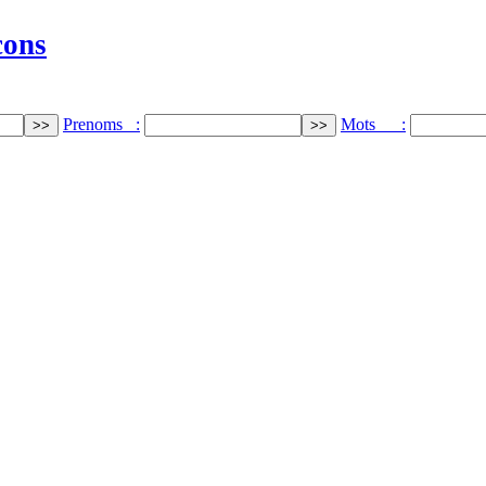
cons
Prenoms :
Mots :