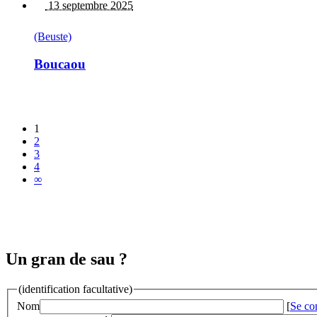
13 septembre 2025
(Beuste)
Boucaou
1
2
3
4
∞
Un gran de sau ?
(identification facultative)
Nom
[
Se co