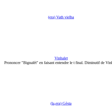
(era) Vath vielha
Vinhalet
Prononcer "Bignalét" en faisant entendre le t final. Diminutif de Vin
(la,era) Gèsta