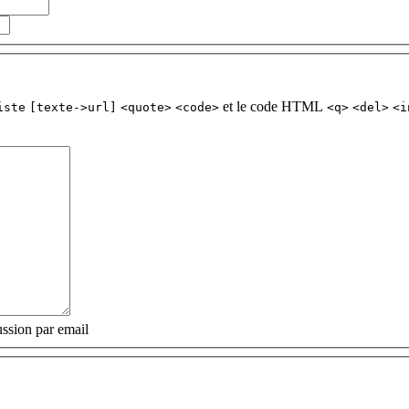
et le code HTML
iste
[texte->url]
<quote>
<code>
<q>
<del>
<i
ssion par email