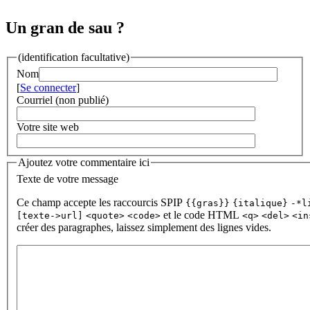
Un gran de sau ?
(identification facultative)
Nom
[
Se connecter
]
Courriel (non publié)
Votre site web
Ajoutez votre commentaire ici
Texte de votre message
Ce champ accepte les raccourcis SPIP
{{gras}}
{italique}
-*l
et le code HTML
[texte->url]
<quote>
<code>
<q>
<del>
<in
créer des paragraphes, laissez simplement des lignes vides.