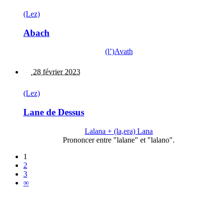
(Lez)
Abach
(l’)Avath
28 février 2023
(Lez)
Lane de Dessus
Lalana + (la,era) Lana
Prononcer entre "lalane" et "lalano".
1
2
3
∞