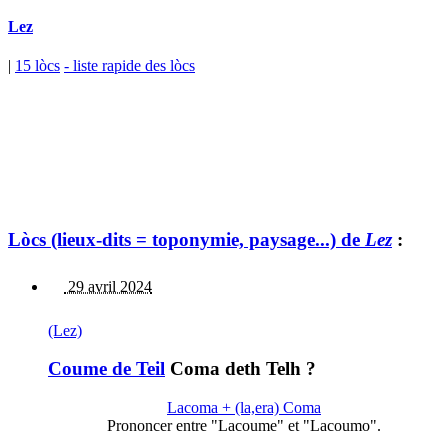
Lez
|
15 lòcs
- liste rapide des lòcs
Lòcs (lieux-dits = toponymie, paysage...) de
Lez
:
29 avril 2024
(Lez)
Coume de Teil
Coma deth Telh ?
Lacoma + (la,era) Coma
Prononcer entre "Lacoume" et "Lacoumo".