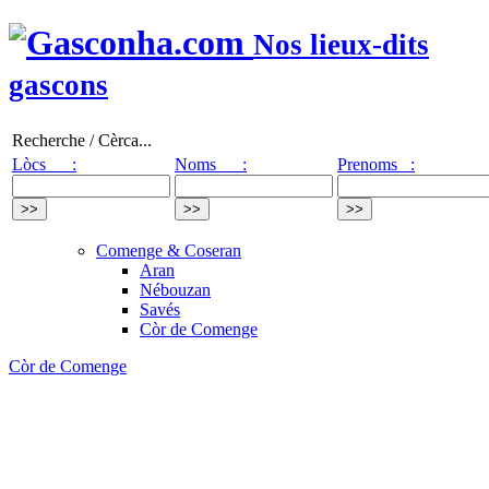
Nos lieux-dits
gascons
Recherche / Cèrca...
Lòcs :
Noms :
Prenoms :
Comenge & Coseran
Aran
Nébouzan
Savés
Còr de Comenge
Còr de Comenge