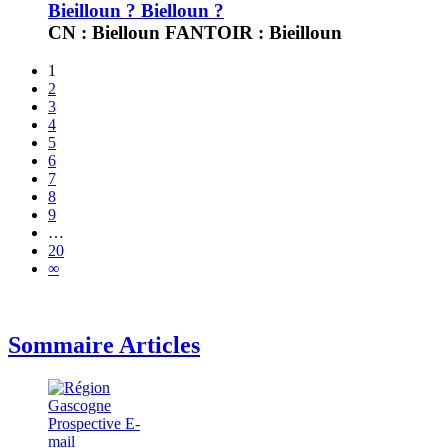
Bieilloun ? Bielloun ?
CN : Bielloun FANTOIR : Bieilloun
1
2
3
4
5
6
7
8
9
…
20
∞
Sommaire Articles