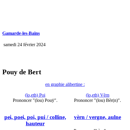
Gamarde-les-Bains
samedi 24 février 2024
Pouy de Bert
en graphie alibertine :
(lo,eth) Poi
(lo,eth) Vèrn
Prononcer "(lou) Pouÿ".
Prononcer "(lou) Bèr(n)".
pei, poei, poi, pui
/ colline,
vèrn
/ vergne, aulne
hauteur