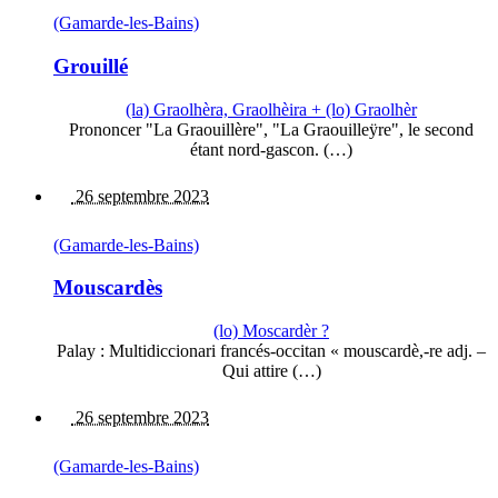
(Gamarde-les-Bains)
Grouillé
(la) Graolhèra, Graolhèira + (lo) Graolhèr
Prononcer "La Graouillère", "La Graouilleÿre", le second
étant nord-gascon. (…)
26 septembre 2023
(Gamarde-les-Bains)
Mouscardès
(lo) Moscardèr ?
Palay : Multidiccionari francés-occitan « mouscardè,-re adj. –
Qui attire (…)
26 septembre 2023
(Gamarde-les-Bains)