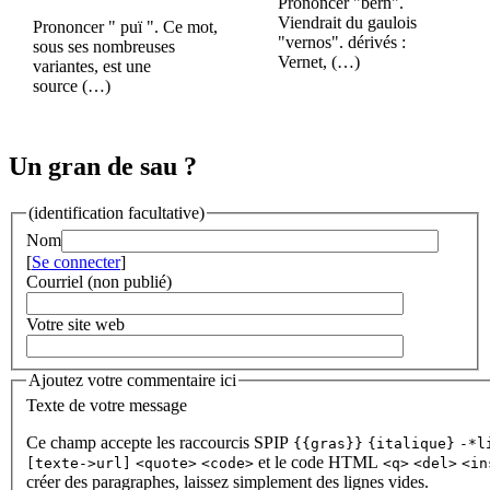
Prononcer "bèrn".
Viendrait du gaulois
Prononcer " puï ". Ce mot,
"vernos". dérivés :
sous ses nombreuses
Vernet, (…)
variantes, est une
source (…)
Un gran de sau ?
(identification facultative)
Nom
[
Se connecter
]
Courriel (non publié)
Votre site web
Ajoutez votre commentaire ici
Texte de votre message
Ce champ accepte les raccourcis SPIP
{{gras}}
{italique}
-*l
et le code HTML
[texte->url]
<quote>
<code>
<q>
<del>
<in
créer des paragraphes, laissez simplement des lignes vides.