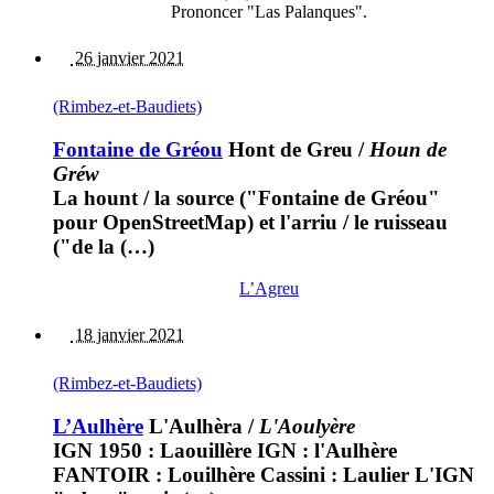
Prononcer "Las Palanques".
26 janvier 2021
(Rimbez-et-Baudiets)
Fontaine de Gréou
Hont de Greu
/
Houn de
Gréw
La hount / la source ("Fontaine de Gréou"
pour OpenStreetMap) et l'arriu / le ruisseau
("de la (…)
L’Agreu
18 janvier 2021
(Rimbez-et-Baudiets)
L’Aulhère
L'Aulhèra
/
L'Aoulyère
IGN 1950 : Laouillère IGN : l'Aulhère
FANTOIR : Louilhère Cassini : Laulier L'IGN