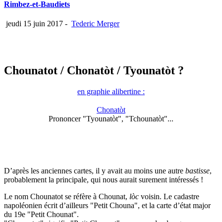
Rimbez-et-Baudiets
jeudi 15 juin 2017
-
Tederic Merger
Chounatot
/ Chonatòt
/ Tyounatòt ?
en graphie alibertine :
Chonatòt
Prononcer "Tyounatòt", "Tchounatòt"...
D’après les anciennes cartes, il y avait au moins une autre
bastisse
,
probablement la principale, qui nous aurait surement intéressés !
Le nom Chounatot se réfère à Chounat,
lòc
voisin. Le cadastre
napoléonien écrit d’ailleurs "Petit Chouna", et la carte d’état major
du 19e "Petit Chounat".