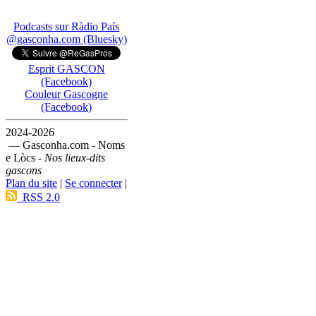
Podcasts sur Ràdio País
@gasconha.com (Bluesky)
Esprit GASCON
(Facebook)
Couleur Gascogne
(Facebook)
2024-2026
— Gasconha.com - Noms
e Lòcs -
Nos lieux-dits
gascons
Plan du site
|
Se connecter
|
RSS 2.0