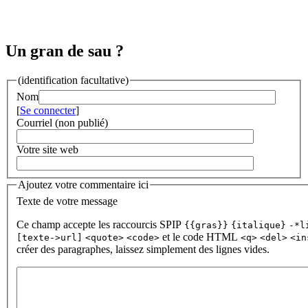
Un gran de sau ?
(identification facultative)
Nom
[
Se connecter
]
Courriel (non publié)
Votre site web
Ajoutez votre commentaire ici
Texte de votre message
Ce champ accepte les raccourcis SPIP
{{gras}}
{italique}
-*l
et le code HTML
[texte->url]
<quote>
<code>
<q>
<del>
<in
créer des paragraphes, laissez simplement des lignes vides.