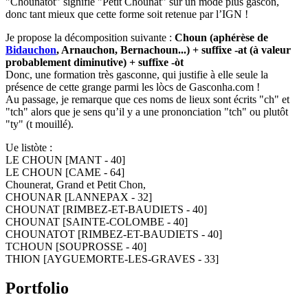
"Chounatot" signifie "Petit Chounat" sur un mode plus gascon,
donc tant mieux que cette forme soit retenue par l’IGN !
Je propose la décomposition suivante :
Choun (aphérèse de
Bidauchon
, Arnauchon, Bernachoun...) + suffixe -at (à valeur
probablement diminutive) + suffixe -òt
Donc, une formation très gasconne, qui justifie à elle seule la
présence de cette grange parmi les lòcs de Gasconha.com !
Au passage, je remarque que ces noms de lieux sont écrits "ch" et
"tch" alors que je sens qu’il y a une prononciation "tch" ou plutôt
"ty" (t mouillé).
Ue listòte :
LE CHOUN [MANT - 40]
LE CHOUN [CAME - 64]
Chounerat, Grand et Petit Chon,
CHOUNAR [LANNEPAX - 32]
CHOUNAT [RIMBEZ-ET-BAUDIETS - 40]
CHOUNAT [SAINTE-COLOMBE - 40]
CHOUNATOT [RIMBEZ-ET-BAUDIETS - 40]
TCHOUN [SOUPROSSE - 40]
THION [AYGUEMORTE-LES-GRAVES - 33]
Portfolio