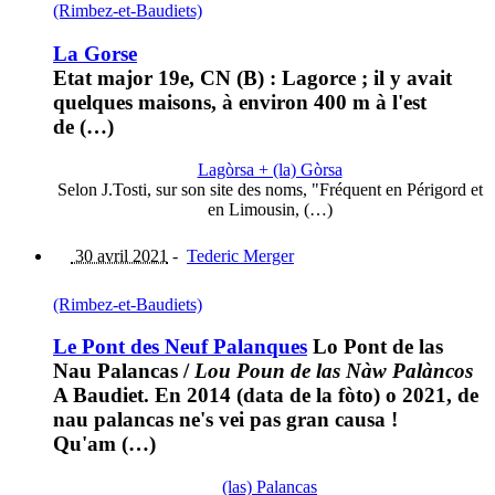
(Rimbez-et-Baudiets)
La Gorse
Etat major 19e, CN (B) : Lagorce ; il y avait
quelques maisons, à environ 400 m à l'est
de (…)
Lagòrsa + (la) Gòrsa
Selon J.Tosti, sur son site des noms, "Fréquent en Périgord et
en Limousin, (…)
30 avril 2021
-
Tederic Merger
(Rimbez-et-Baudiets)
Le Pont des Neuf Palanques
Lo Pont de las
Nau Palancas
/
Lou Poun de las Nàw Palàncos
A Baudiet. En 2014 (data de la fòto) o 2021, de
nau palancas ne's vei pas gran causa !
Qu'am (…)
(las) Palancas