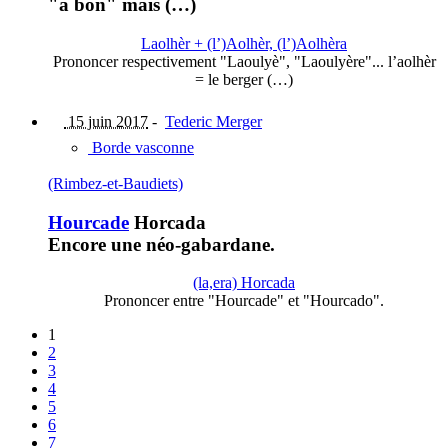
"a bon" mais (…)
Laolhèr + (l’)Aolhèr, (l’)Aolhèra
Prononcer respectivement "Laoulyè", "Laoulyère"... l’aolhèr
= le berger (…)
15 juin 2017
-
Tederic Merger
Borde vasconne
(Rimbez-et-Baudiets)
Hourcade
Horcada
Encore une néo-gabardane.
(la,era) Horcada
Prononcer entre "Hourcade" et "Hourcado".
1
2
3
4
5
6
7