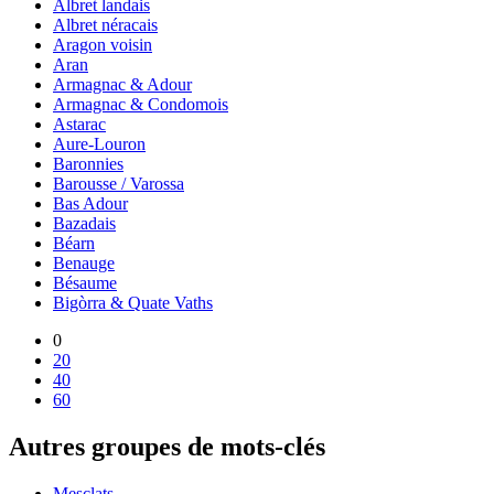
Albret landais
Albret néracais
Aragon voisin
Aran
Armagnac & Adour
Armagnac & Condomois
Astarac
Aure-Louron
Baronnies
Barousse / Varossa
Bas Adour
Bazadais
Béarn
Benauge
Bésaume
Bigòrra & Quate Vaths
0
20
40
60
Autres groupes de mots-clés
Mesclats