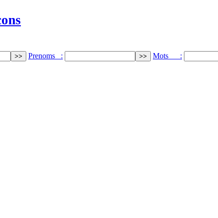
cons
Prenoms :
Mots :