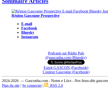
Sommaire Articles
Région Gascogne Prospective
E-mail
Facebook
Bluesky
Instagram
Podcasts sur Ràdio País
@gasconha.com (Bluesky)
Esprit GASCON (Facebook)
Couleur Gascogne (Facebook)
2024-2026 — Gasconha.com - Noms e Lòcs -
Nos lieux-dits gascon
Plan du site
|
Se connecter
|
RSS 2.0