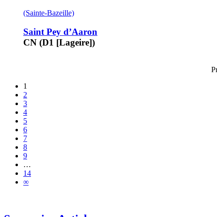
(Sainte-Bazeille)
Saint Pey d’Aaron
CN (D1 [Lageire])
P
1
2
3
4
5
6
7
8
9
…
14
∞