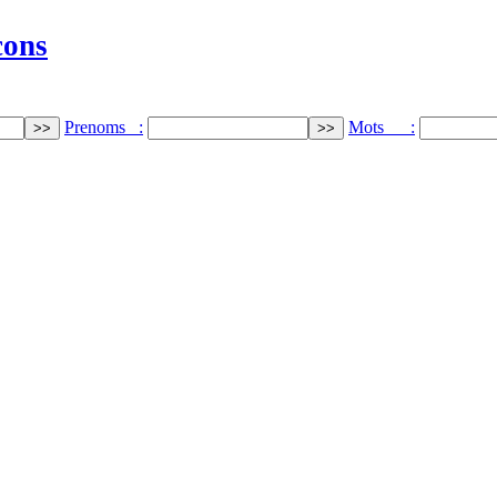
cons
Prenoms :
Mots :