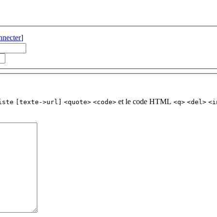
nnecter
]
et le code HTML
iste
[texte->url]
<quote>
<code>
<q>
<del>
<i