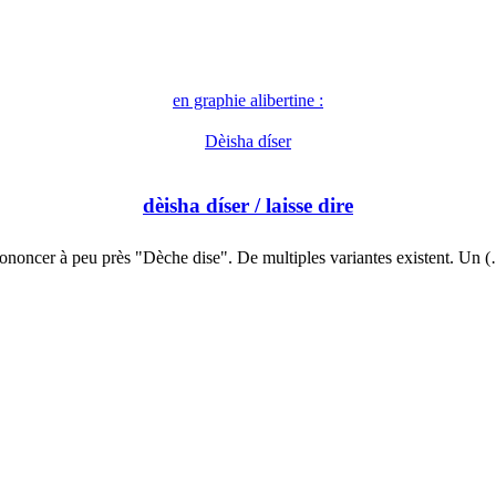
en graphie alibertine :
Dèisha díser
dèisha díser
/ laisse dire
ononcer à peu près "Dèche dise". De multiples variantes existent. Un 