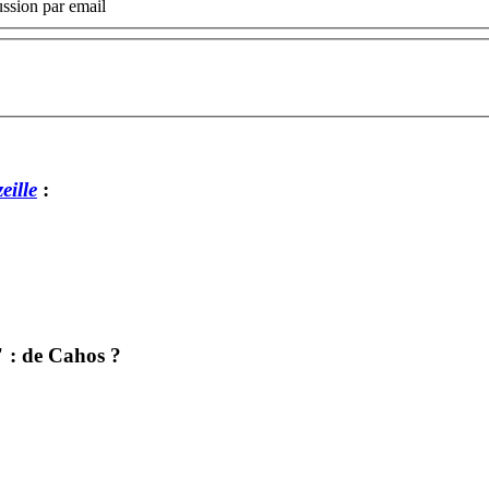
ssion par email
eille
:
" : de Cahos ?