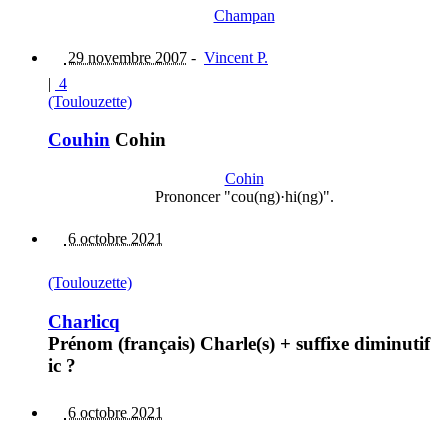
Champan
29 novembre 2007
-
Vincent P.
|
4
(Toulouzette)
Couhin
Cohin
Cohin
Prononcer "cou(ng)·hi(ng)".
6 octobre 2021
(Toulouzette)
Charlicq
Prénom (français) Charle(s) + suffixe diminutif
ic ?
6 octobre 2021