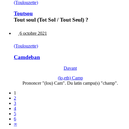
(Toulouzette)
Toutsou
Tout soul (Tot Sol / Tout Seul) ?
6 octobre 2021
(Toulouzette)
Camdeban
Davant
(lo,eth) Camp
Prononcer "(lou) Cam". Du latin campu(s) "champ".
1
2
3
4
5
6
∞