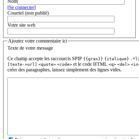
Nom
[
Se connecter
]
Courriel (non publié)
Votre site web
Ajoutez votre commentaire ici
Texte de votre message
Ce champ accepte les raccourcis SPIP
{{gras}}
{italique}
-*l
et le code HTML
[texte->url]
<quote>
<code>
<q>
<del>
<in
créer des paragraphes, laissez simplement des lignes vides.