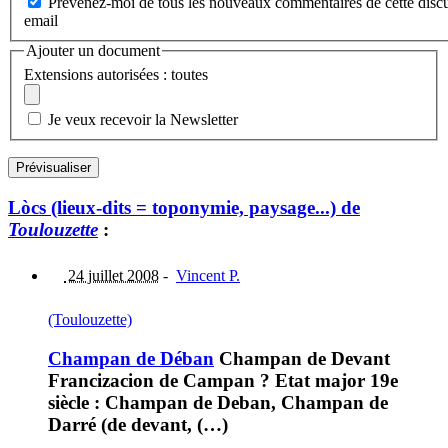
Prévenez-moi de tous les nouveaux commentaires de cette discu
email
Ajouter un document
Extensions autorisées : toutes
Je veux recevoir la Newsletter
Lòcs (lieux-dits = toponymie, paysage...) de
Toulouzette
:
24 juillet 2008
-
Vincent P.
(Toulouzette)
Champan de Déban
Champan de Devant
Francizacion de Campan ? Etat major 19e
siècle : Champan de Deban, Champan de
Darré (de devant, (…)