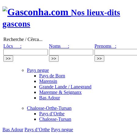
Nos lieux-dits
gascons
Recherche / Cèrca...
Lòcs :
Noms :
Prenoms :
Pays negue
Pays de Born
Marensin
Grande Lande / Lanegrand
Maremne & Seignanx
Bas Adour
Chalosse-Orthe-Tursan
Pays d’Orthe
Chalosse-Tursan
Bas Adour
Pays d’Orthe
Pays negue