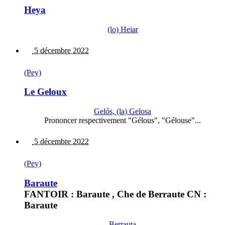
Heya
(lo) Heiar
5 décembre 2022
(Pey)
Le Geloux
Gelós, (la) Gelosa
Prononcer respectivement "Gélous", "Gélouse"...
5 décembre 2022
(Pey)
Baraute
FANTOIR : Baraute , Che de Berraute CN :
Baraute
Berrauta