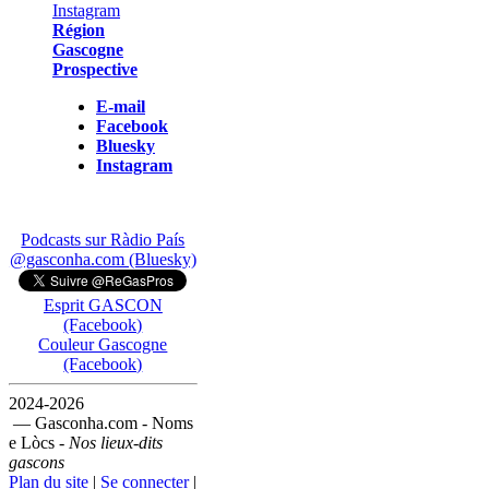
Région
Gascogne
Prospective
E-mail
Facebook
Bluesky
Instagram
Podcasts sur Ràdio País
@gasconha.com (Bluesky)
Esprit GASCON
(Facebook)
Couleur Gascogne
(Facebook)
2024-2026
— Gasconha.com - Noms
e Lòcs -
Nos lieux-dits
gascons
Plan du site
|
Se connecter
|