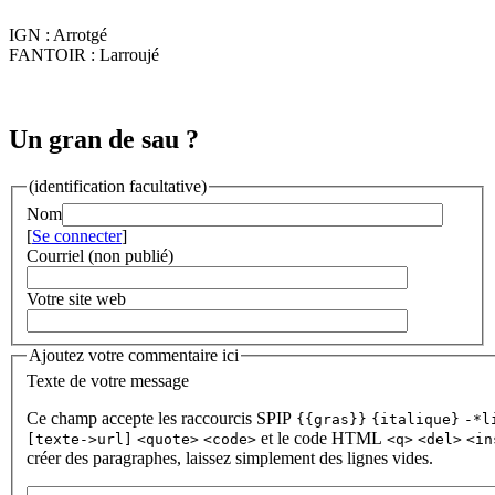
IGN : Arrotgé
FANTOIR : Larroujé
Un gran de sau ?
(identification facultative)
Nom
[
Se connecter
]
Courriel (non publié)
Votre site web
Ajoutez votre commentaire ici
Texte de votre message
Ce champ accepte les raccourcis SPIP
{{gras}}
{italique}
-*l
et le code HTML
[texte->url]
<quote>
<code>
<q>
<del>
<in
créer des paragraphes, laissez simplement des lignes vides.