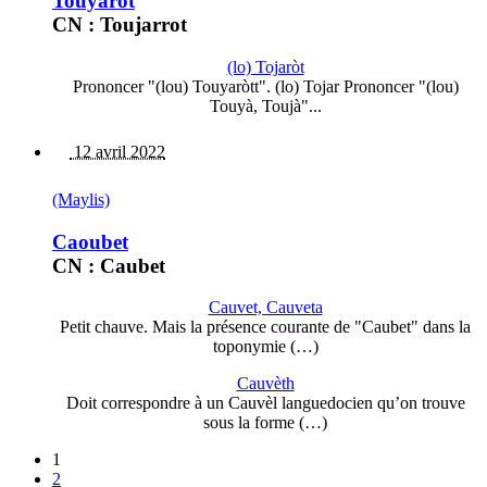
Touyarot
CN : Toujarrot
(lo) Tojaròt
Prononcer "(lou) Touyaròtt". (lo) Tojar Prononcer "(lou)
Touyà, Toujà"...
12 avril 2022
(Maylis)
Caoubet
CN : Caubet
Cauvet, Cauveta
Petit chauve. Mais la présence courante de "Caubet" dans la
toponymie (…)
Cauvèth
Doit correspondre à un Cauvèl languedocien qu’on trouve
sous la forme (…)
1
2