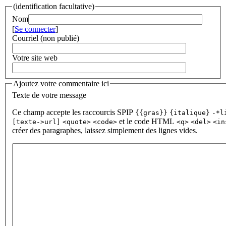
(identification facultative)
Nom
[
Se connecter
]
Courriel (non publié)
Votre site web
Ajoutez votre commentaire ici
Texte de votre message
Ce champ accepte les raccourcis SPIP
{{gras}}
{italique}
-*l
et le code HTML
[texte->url]
<quote>
<code>
<q>
<del>
<in
créer des paragraphes, laissez simplement des lignes vides.