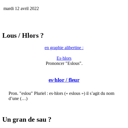
mardi 12 avril 2022
Lous
/ Hlors ?
en graphie alibertine :
Es·hlors
Prononcer "Eslous".
es·hlor
/ fleur
Pron. "eslou" Pluriel : es·hlors (« eslous ») il s’agit du nom
d’une (…)
Un gran de sau ?