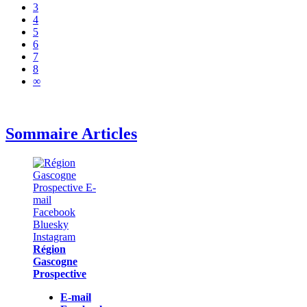
3
4
5
6
7
8
∞
Sommaire Articles
Région
Gascogne
Prospective
E-mail