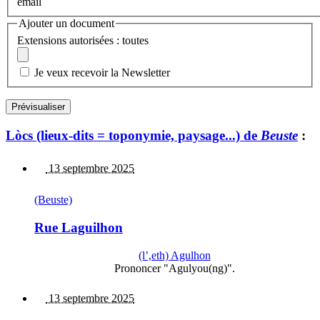
email
Ajouter un document
Extensions autorisées : toutes
Je veux recevoir la Newsletter
Lòcs (lieux-dits = toponymie, paysage...) de
Beuste
:
13 septembre 2025
(Beuste)
Rue Laguilhon
(l’,eth) Agulhon
Prononcer "Agulyou(ng)".
13 septembre 2025