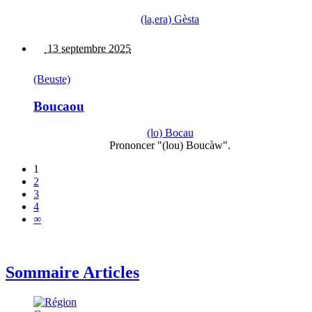
(la,era) Gèsta
13 septembre 2025
(Beuste)
Boucaou
(lo) Bocau
Prononcer "(lou) Boucàw".
1
2
3
4
∞
Sommaire Articles