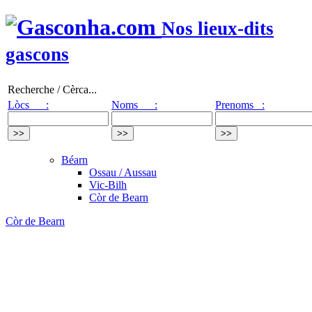
Nos lieux-dits
gascons
Recherche / Cèrca...
Lòcs :
Noms :
Prenoms :
Béarn
Ossau / Aussau
Vic-Bilh
Còr de Bearn
Còr de Bearn