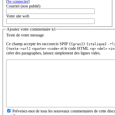
[
Se connecter
]
Courriel (non publié)
Votre site web
Ajoutez votre commentaire ici
Texte de votre message
Ce champ accepte les raccourcis SPIP
{{gras}}
{italique}
-*l
et le code HTML
[texte->url]
<quote>
<code>
<q>
<del>
<in
créer des paragraphes, laissez simplement des lignes vides.
Prévenez-moi de tous les nouveaux commentaires de cette discu