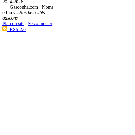
2024-2026
— Gasconha.com - Noms
e Lòcs -
Nos lieux-dits
gascons
Plan du site
|
Se connecter
|
RSS 2.0