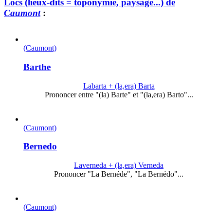
Lòcs (lieux-dits = toponymie, paysage...) de
Caumont
:
(Caumont)
Barthe
Labarta + (la,era) Barta
Prononcer entre "(la) Barte" et "(la,era) Barto"...
(Caumont)
Bernedo
Laverneda + (la,era) Verneda
Prononcer "La Bernéde", "La Bernédo"...
(Caumont)