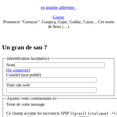
en graphie alibertine :
Gaujac
Prononcer "Gaouyac". Gaujacq, Gajac, Gaillac, Cayac... Ces noms
de lieux (…)
Un gran de sau ?
(identification facultative)
Nom
[
Se connecter
]
Courriel (non publié)
Votre site web
Ajoutez votre commentaire ici
Texte de votre message
Ce champ accepte les raccourcis SPIP
{{gras}}
{italique}
-*l