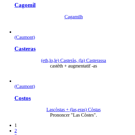
Cagomil
Cagamilh
(Caumont)
Casteras
(eth,lo,le) Casteràs, (la) Casterassa
castèth + augmentatif -as
(Caumont)
Costos
Lascòstas + (las,eras) Còstas
Prononcer "Las Còstes".
1
2