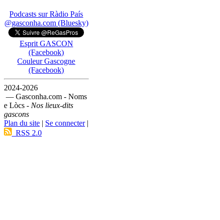
Podcasts sur Ràdio País
@gasconha.com (Bluesky)
Esprit GASCON
(Facebook)
Couleur Gascogne
(Facebook)
2024-2026
— Gasconha.com - Noms
e Lòcs -
Nos lieux-dits
gascons
Plan du site
|
Se connecter
|
RSS 2.0