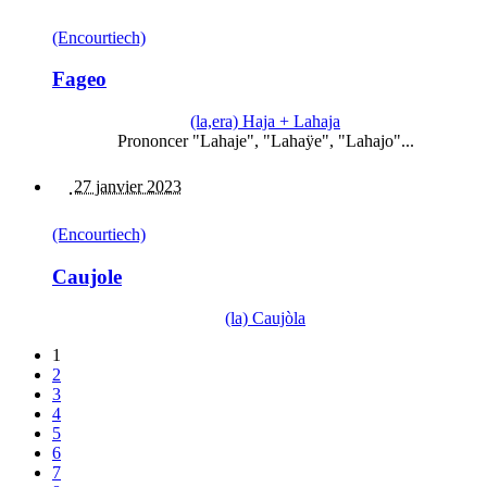
(Encourtiech)
Fageo
(la,era) Haja + Lahaja
Prononcer "Lahaje", "Lahaÿe", "Lahajo"...
27 janvier 2023
(Encourtiech)
Caujole
(la) Caujòla
1
2
3
4
5
6
7