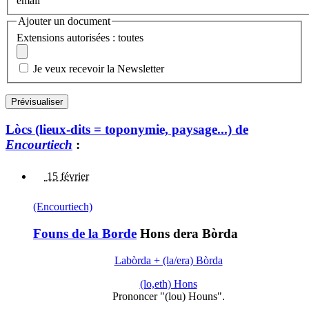
email
Ajouter un document
Extensions autorisées : toutes
Je veux recevoir la Newsletter
Lòcs (lieux-dits = toponymie, paysage...) de
Encourtiech
:
15 février
(Encourtiech)
Founs de la Borde
Hons dera Bòrda
Labòrda + (la/era) Bòrda
(lo,eth) Hons
Prononcer "(lou) Houns".