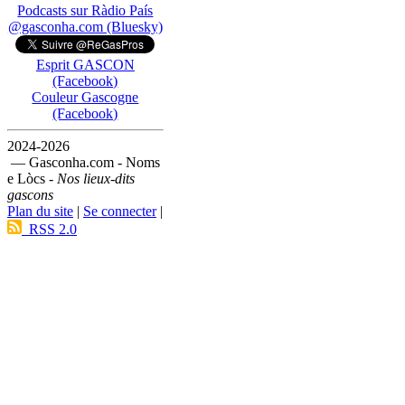
Podcasts sur Ràdio País
@gasconha.com (Bluesky)
Esprit GASCON
(Facebook)
Couleur Gascogne
(Facebook)
2024-2026
— Gasconha.com - Noms
e Lòcs -
Nos lieux-dits
gascons
Plan du site
|
Se connecter
|
RSS 2.0