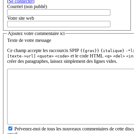
[
Se connecter
]
Courriel (non publié)
Votre site web
Ajoutez votre commentaire ici
Texte de votre message
Ce champ accepte les raccourcis SPIP
{{gras}}
{italique}
-*l
et le code HTML
[texte->url]
<quote>
<code>
<q>
<del>
<in
créer des paragraphes, laissez simplement des lignes vides.
Prévenez-moi de tous les nouveaux commentaires de cette discu