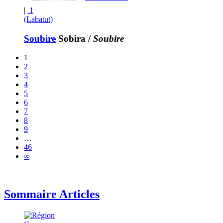
|
1
(Labatut)
Soubire
Sobira
/
Soubire
1
2
3
4
5
6
7
8
9
…
46
∞
Sommaire Articles