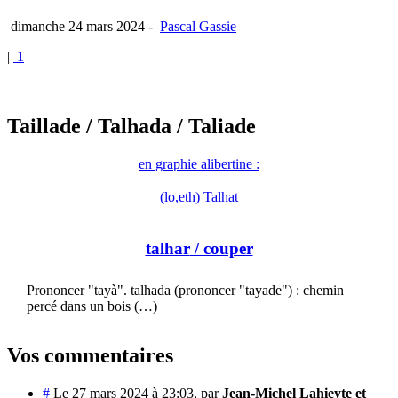
dimanche 24 mars 2024
-
Pascal Gassie
|
1
Taillade
/ Talhada
/ Taliade
en graphie alibertine :
(lo,eth) Talhat
talhar
/ couper
Prononcer "tayà". talhada (prononcer "tayade") : chemin
percé dans un bois (…)
Vos commentaires
#
Le 27 mars 2024 à 23:03
,
par
Jean-Michel Lahieyte et