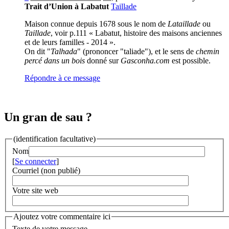
Trait d’Union à Labatut
Taillade
Maison connue depuis 1678 sous le nom de
Lataillade
ou
Taillade
, voir p.111 « Labatut, histoire des maisons anciennes
et de leurs familles - 2014 ».
On dit "
Talhada
" (prononcer "taliade"), et le sens de
chemin
percé dans un bois
donné sur
Gasconha.com
est possible.
Répondre à ce message
Un gran de sau ?
(identification facultative)
Nom
[
Se connecter
]
Courriel (non publié)
Votre site web
Ajoutez votre commentaire ici
Texte de votre message