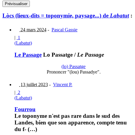
Lòcs (lieux-dits = toponymie, paysage...) de
Labatut
:
24 mars 2024
-
Pascal Gassie
|
1
(Labatut)
Le Passage
Lo Passatge
/
Le Passage
(lo) Passatge
Prononcer "(lou) Passadye".
13 juillet 2023
-
Vincent P.
|
2
(Labatut)
Fourrou
Le toponyme n'est pas rare dans le sud des
Landes, bien que son apparence, compte tenu
du f- (…)