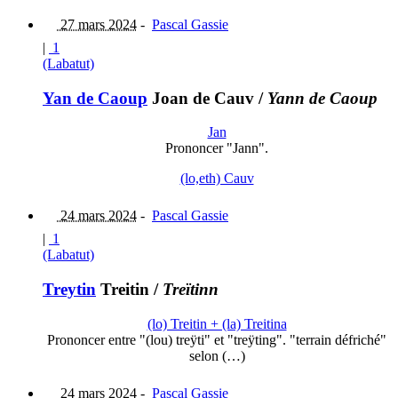
27 mars 2024
-
Pascal Gassie
|
1
(Labatut)
Yan de Caoup
Joan de Cauv
/
Yann de Caoup
Jan
Prononcer "Jann".
(lo,eth) Cauv
24 mars 2024
-
Pascal Gassie
|
1
(Labatut)
Treytin
Treitin
/
Treïtinn
(lo) Treitin + (la) Treitina
Prononcer entre "(lou) treÿti" et "treÿting". "terrain défriché"
selon (…)
24 mars 2024
-
Pascal Gassie