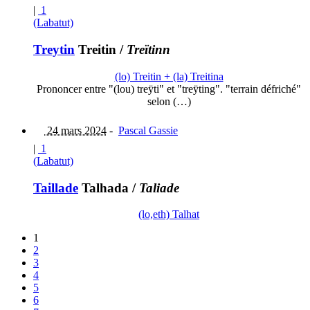
|
1
(Labatut)
Treytin
Treitin
/
Treïtinn
(lo) Treitin + (la) Treitina
Prononcer entre "(lou) treÿti" et "treÿting". "terrain défriché"
selon (…)
24 mars 2024
-
Pascal Gassie
|
1
(Labatut)
Taillade
Talhada
/
Taliade
(lo,eth) Talhat
1
2
3
4
5
6