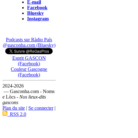
E-mail
Facebook
Bluesky
Instagram
Podcasts sur Ràdio País
@gasconha.com (Bluesky)
Esprit GASCON
(Facebook)
Couleur Gascogne
(Facebook)
2024-2026
— Gasconha.com - Noms
e Lòcs -
Nos lieux-dits
gascons
Plan du site
|
Se connecter
|
RSS 2.0