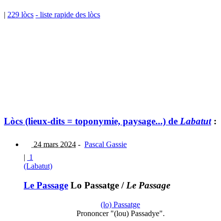
|
229 lòcs
- liste rapide des lòcs
Lòcs (lieux-dits = toponymie, paysage...) de
Labatut
:
24 mars 2024
-
Pascal Gassie
|
1
(Labatut)
Le Passage
Lo Passatge
/
Le Passage
(lo) Passatge
Prononcer "(lou) Passadye".