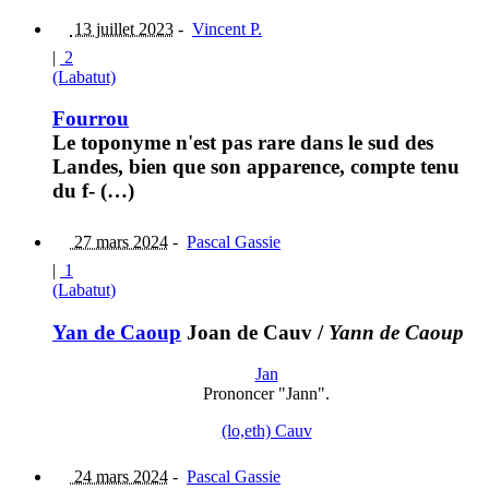
13 juillet 2023
-
Vincent P.
|
2
(Labatut)
Fourrou
Le toponyme n'est pas rare dans le sud des
Landes, bien que son apparence, compte tenu
du f- (…)
27 mars 2024
-
Pascal Gassie
|
1
(Labatut)
Yan de Caoup
Joan de Cauv
/
Yann de Caoup
Jan
Prononcer "Jann".
(lo,eth) Cauv
24 mars 2024
-
Pascal Gassie