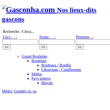
Nos lieux-dits
gascons
Recherche / Cèrca...
Lòcs :
Noms :
Prenoms :
Grand Bordelais
Bordelais
Bordeaux / Bordèu
Libournais - Castillonnais
Médoc
Pays gabaye
Blayais
Médoc
Gentilés en -in