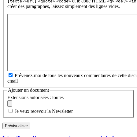
et le code HTML
[texte->url]
<quote>
<code>
<q>
<del>
<in
créer des paragraphes, laissez simplement des lignes vides.
Prévenez-moi de tous les nouveaux commentaires de cette discu
email
Ajouter un document
Extensions autorisées : toutes
Je veux recevoir la Newsletter