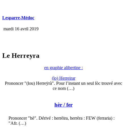
Lesparre-Médoc
mardi 16 avril 2019
Le Herreyra
en graphie alibertine :
(lo) Herreirar
Prononcer "(lou) Herreÿrà". Pour l’instant un seul lòc trouvé avec
ce nom (…)
hèr
/ fer
Prononcer "hè". Dérivé : herrèira, herrèra : FEW (ferraria) :
"Afr. (…)