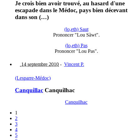
Je crois bien avoir trouvé, au hasard d'une
escapade dans le Médoc, pays bien décevant
dans son (…)
(lo,eth) Saut
Prononcer "Lou Sàwt".
(lo,eth) Pas
Prononcer "Lou Pas".
14 septembre 2010
-
Vincent P.
(Lesparre-Médoc)
Canquillac
Canquilhac
Canquilhac
1
2
3
4
5