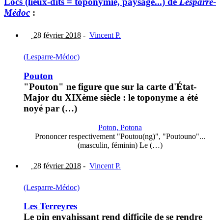
Lòcs (lieux-dits = toponymie, paysage...) de
Lesparre-
Médoc
:
28 février 2018
-
Vincent P.
(Lesparre-Médoc)
Pouton
"Pouton" ne figure que sur la carte d'État-
Major du XIXème siècle : le toponyme a été
noyé par (…)
Poton, Potona
Prononcer respectivement "Poutou(ng)", "Poutouno"...
(masculin, féminin) Le (…)
28 février 2018
-
Vincent P.
(Lesparre-Médoc)
Les Terreyres
Le pin envahissant rend difficile de se rendre