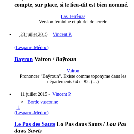
compte, sur place, si le lieu-dit est bien nommé.
Las Terrèiras
Version féminine et pluriel de terrèir.
23 juillet 2015
-
Vincent P.
(Lesparre-Médoc)
Bayron
Vairon
/
Baÿroun
Vairon
Prononcer "Baÿroun". Existe comme toponyme dans les
départements 64 et 82. (…)
11 juillet 2015
-
Vincent P.
Borde vasconne
|
1
(Lesparre-Médoc)
Le Pas des Sauts
Lo Pas daus Sauts
/
Lou Pas
daws Sawts