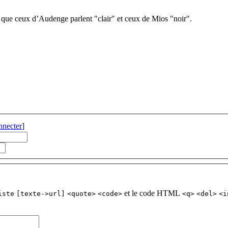
 que ceux d’Audenge parlent "clair" et ceux de Mios "noir".
nnecter
]
et le code HTML
iste
[texte->url]
<quote>
<code>
<q>
<del>
<i