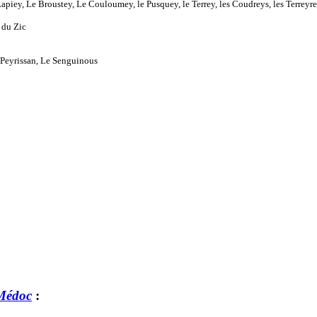
piey, Le Broustey, Le Couloumey, le Pusquey, le Terrey, les Coudreys, les Terreyre
 du Zic
 Peyrissan, Le Senguinous
Médoc
: