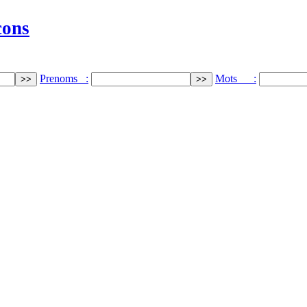
cons
Prenoms :
Mots :