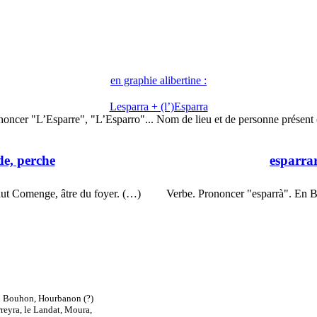
en graphie alibertine :
Lesparra + (l’)Esparra
noncer "L’Esparre", "L’Esparro"... Nom de lieu et de personne présent
ade, perche
esparra
aut Comenge, âtre du foyer. (…)
Verbe. Prononcer "esparrà". En B
u Bouhon, Hourbanon (?)
rreyra, le Landat, Moura,