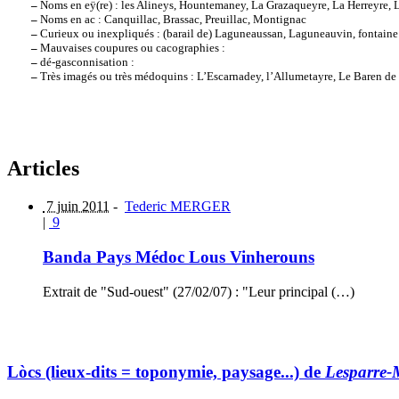
–
Noms en eÿ(re) : les Alineys, Hountemaney, La Grazaqueyre, La Herreyre, La
–
Noms en ac : Canquillac, Brassac, Preuillac, Montignac
–
Curieux ou inexpliqués : (barail de) Laguneaussan, Laguneauvin, fontaine
–
Mauvaises coupures ou cacographies :
–
dé-gasconnisation :
–
Très imagés ou très médoquins : L’Escarnadey, l’Allumetayre, Le Baren de
Articles
7 juin 2011
-
Tederic MERGER
|
9
Banda Pays Médoc Lous Vinherouns
Extrait de "Sud-ouest" (27/02/07) : "Leur principal (…)
Lòcs (lieux-dits = toponymie, paysage...) de
Lesparre-