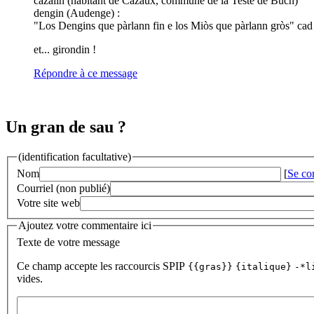
cazalin (habitant de Cazaux, commune de la Teste de Buch)
dengin (Audenge) :
"Los Dengins que pàrlann fin e los Miòs que pàrlann gròs" cad
et... girondin !
Répondre à ce message
Un gran de sau ?
(identification facultative)
Nom
[
Se co
Courriel (non publié)
Votre site web
Ajoutez votre commentaire ici
Texte de votre message
Ce champ accepte les raccourcis SPIP
{{gras}}
{italique}
-*l
vides.