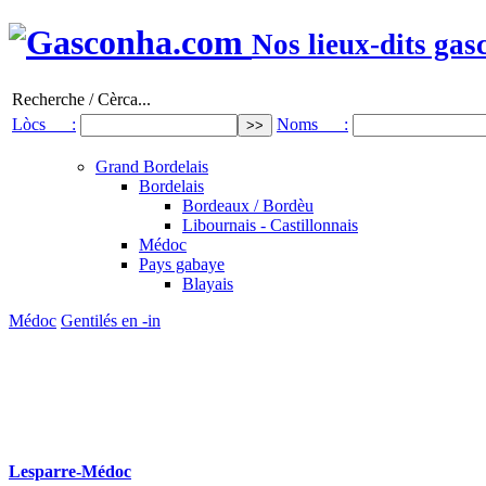
Nos lieux-dits gas
Recherche / Cèrca...
Lòcs :
Noms :
Grand Bordelais
Bordelais
Bordeaux / Bordèu
Libournais - Castillonnais
Médoc
Pays gabaye
Blayais
Médoc
Gentilés en -in
Lesparre-Médoc