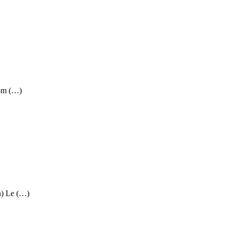
nom (…)
n) Le (…)