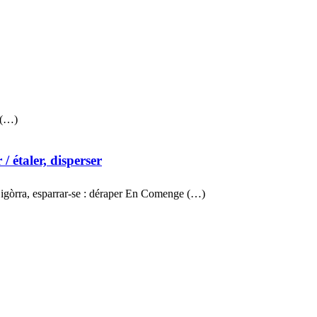
 (…)
r
/ étaler, disperser
igòrra, esparrar-se : déraper En Comenge (…)