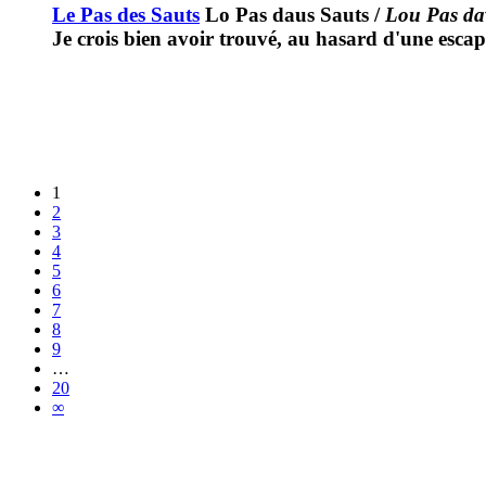
Le Pas des Sauts
Lo Pas daus Sauts
/
Lou Pas da
Je crois bien avoir trouvé, au hasard d'une esc
1
2
3
4
5
6
7
8
9
…
20
∞