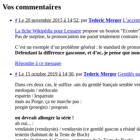
Vos commentaires
#
Le 20 novembre 2015 à 14:52
,
par
Tederic Merger
L’accent
La fiche Wikipédia pour Lesparre
propose un bouton "Ecouter"
Pas de surprise, la prononciation me parait totalement contraire
C’est un exemple d’un problème général : le standard de prononc
Défendant la différence gasconne, et d’oc, je pense que nou
Répondre à ce message
#
Le 15 octobre 2019 à 14:30
,
par
Tederic Merger
Gentilés g
Dans ces deux cas, le suffixe -ain du gentilé français semble ven
medoquin / médocain
esparrin / lesparrain
mais au Porge, ça ne marche pas :
porgin (pourgin) / porgeais
on devrait allonger la série !
ah oui... :
vendaisin (vendaysin) / vendaysin (ce gentilé gascon a résisté d
testerin (habitant de la Teste de Buch)