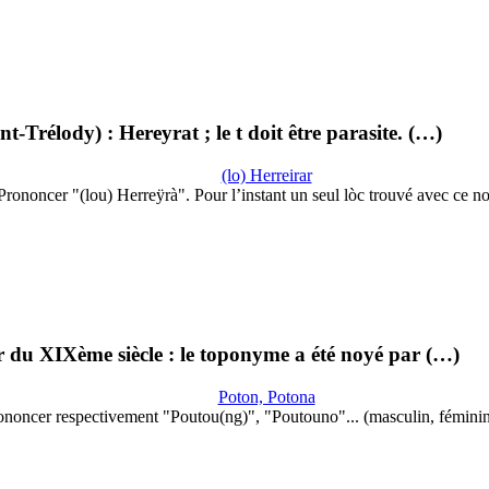
Trélody) : Hereyrat ; le t doit être parasite. (…)
(lo) Herreirar
Prononcer "(lou) Herreÿrà". Pour l’instant un seul lòc trouvé avec ce 
r du XIXème siècle : le toponyme a été noyé par (…)
Poton, Potona
ononcer respectivement "Poutou(ng)", "Poutouno"... (masculin, fémini