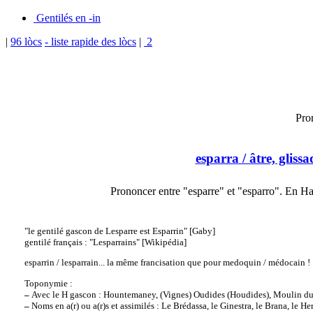
Gentilés en -in
|
96 lòcs
- liste rapide des lòcs
|
2
Pro
esparra
/ âtre, gliss
Prononcer entre "esparre" et "esparro". En H
"le gentilé gascon de Lesparre est Esparrin" [Gaby]
gentilé français : "Lesparrains" [Wikipédia]
esparrin / lesparrain... la même francisation que pour medoquin / médocain !
Toponymie :
–
Avec le H gascon : Hountemaney, (Vignes) Oudides (Houdides), Moulin d
–
Noms en a(r) ou a(r)s et assimilés : Le Brédassa, le Ginestra, le Brana, le He