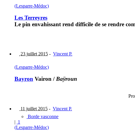
(Lesparre-Médoc)
Les Terreyres
Le pin envahissant rend difficile de se rendre comp
23 juillet 2015
-
Vincent P.
(Lesparre-Médoc)
Bayron
Vairon
/
Baÿroun
Pro
11 juillet 2015
-
Vincent P.
Borde vasconne
|
1
(Lesparre-Médoc)