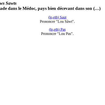
ws Sawts
apade dans le Médoc, pays bien décevant dans son (…)
(lo,eth) Saut
Prononcer "Lou Sàwt".
(lo,eth) Pas
Prononcer "Lou Pas".