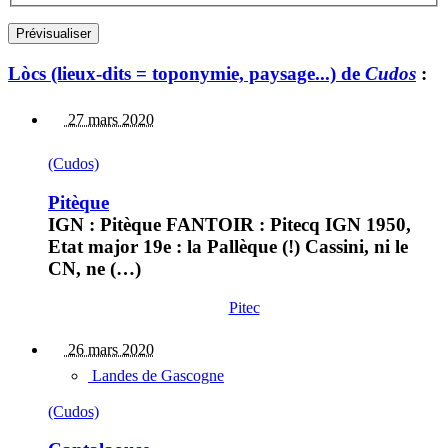
Lòcs (lieux-dits = toponymie, paysage...) de
Cudos
:
27 mars 2020
(Cudos)
Pitèque
IGN : Pitèque FANTOIR : Pitecq IGN 1950,
Etat major 19e : la Pallèque (!) Cassini, ni le
CN, ne (…)
Pitec
26 mars 2020
Landes de Gascogne
(Cudos)