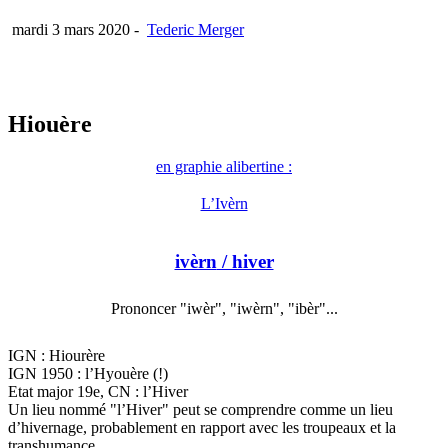
mardi 3 mars 2020
-
Tederic Merger
Hiouère
en graphie alibertine :
L’Ivèrn
ivèrn
/ hiver
Prononcer "iwèr", "iwèrn", "ibèr"...
IGN : Hiourère
IGN 1950 : l’Hyouère (!)
Etat major 19e, CN : l’Hiver
Un lieu nommé "l’Hiver" peut se comprendre comme un lieu
d’hivernage, probablement en rapport avec les troupeaux et la
transhumance.