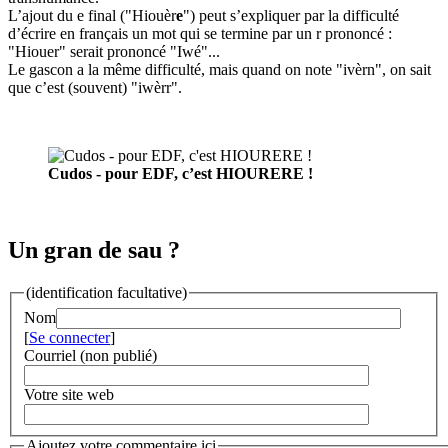
L’ajout du e final ("Hiouèr
e
") peut s’expliquer par la difficulté
d’écrire en français un mot qui se termine par un r prononcé :
"Hiouer" serait prononcé "Iwé"...
Le gascon a la même difficulté, mais quand on note "ivèrn", on sait
que c’est (souvent) "iwèrr".
Cudos - pour EDF, c’est HIOURERE !
Un gran de sau ?
(identification facultative)
Nom
[
Se connecter
]
Courriel (non publié)
Votre site web
Ajoutez votre commentaire ici