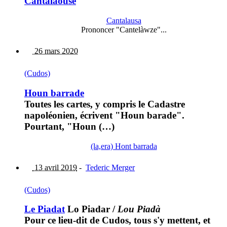
Cantalaouse
Cantalausa
Prononcer "Cantelàwze"...
26 mars 2020
(Cudos)
Houn barrade
Toutes les cartes, y compris le Cadastre
napoléonien, écrivent "Houn barade".
Pourtant, "Houn (…)
(la,era) Hont barrada
13 avril 2019
-
Tederic Merger
(Cudos)
Le Piadat
Lo Piadar
/
Lou Piadà
Pour ce lieu-dit de Cudos, tous s'y mettent, et