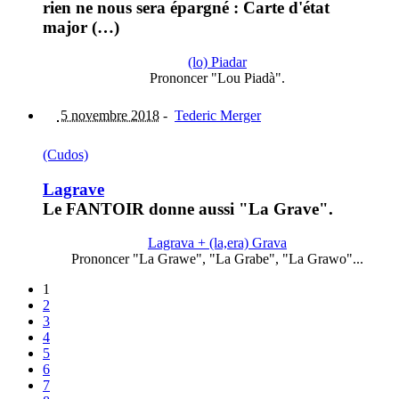
rien ne nous sera épargné : Carte d'état
major (…)
(lo) Piadar
Prononcer "Lou Piadà".
5 novembre 2018
-
Tederic Merger
(Cudos)
Lagrave
Le FANTOIR donne aussi "La Grave".
Lagrava + (la,era) Grava
Prononcer "La Grawe", "La Grabe", "La Grawo"...
1
2
3
4
5
6
7