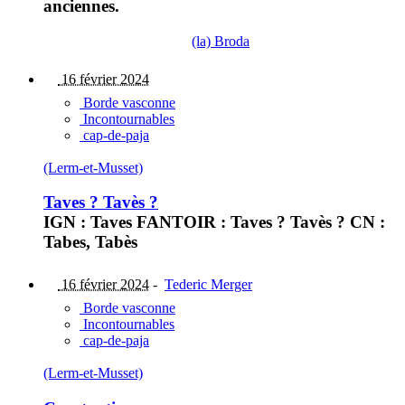
anciennes.
(la) Broda
16 février 2024
Borde vasconne
Incontournables
cap-de-paja
(Lerm-et-Musset)
Taves ? Tavès ?
IGN : Taves FANTOIR : Taves ? Tavès ? CN :
Tabes, Tabès
16 février 2024
-
Tederic Merger
Borde vasconne
Incontournables
cap-de-paja
(Lerm-et-Musset)