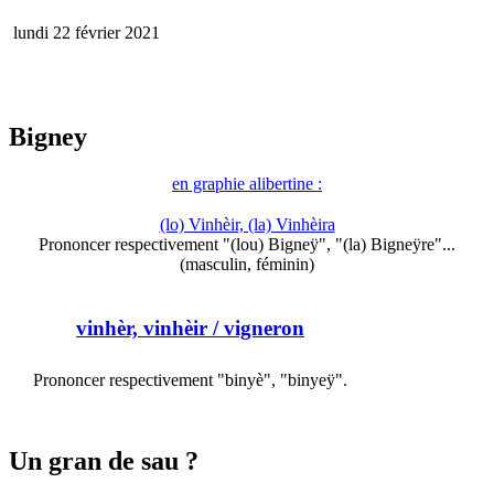
lundi 22 février 2021
Bigney
en graphie alibertine :
(lo) Vinhèir, (la) Vinhèira
Prononcer respectivement "(lou) Bigneÿ", "(la) Bigneÿre"...
(masculin, féminin)
vinhèr, vinhèir
/ vigneron
Prononcer respectivement "binyè", "binyeÿ".
Un gran de sau ?