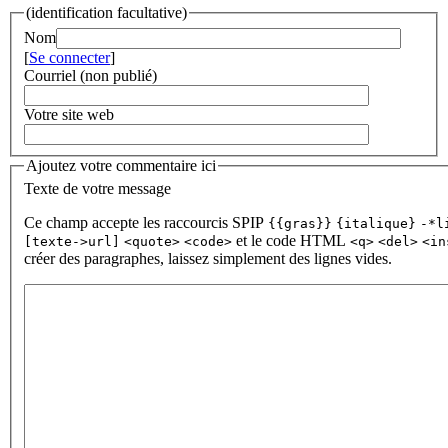
(identification facultative)
Nom
[
Se connecter
]
Courriel (non publié)
Votre site web
Ajoutez votre commentaire ici
Texte de votre message
Ce champ accepte les raccourcis SPIP
{{gras}}
{italique}
-*l
et le code HTML
[texte->url]
<quote>
<code>
<q>
<del>
<in
créer des paragraphes, laissez simplement des lignes vides.