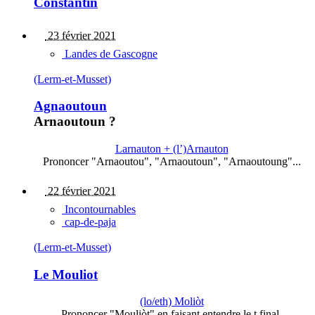
Constantin
23 février 2021
Landes de Gascogne
(Lerm-et-Musset)
Agnaoutoun
Arnaoutoun ?
Larnauton + (l’)Arnauton
Prononcer "Arnaoutou", "Arnaoutoun", "Arnaoutoung"...
22 février 2021
Incontournables
cap-de-paja
(Lerm-et-Musset)
Le Mouliot
(lo/eth) Moliòt
Prononcer "Mouliòt" en faisant entendre le t final.