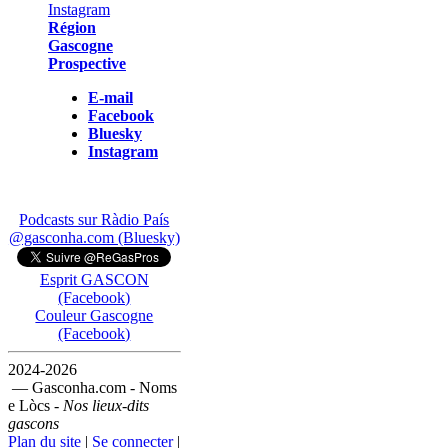
Région
Gascogne
Prospective
E-mail
Facebook
Bluesky
Instagram
Podcasts sur Ràdio País
@gasconha.com (Bluesky)
Esprit GASCON
(Facebook)
Couleur Gascogne
(Facebook)
2024-2026
— Gasconha.com - Noms
e Lòcs -
Nos lieux-dits
gascons
Plan du site
|
Se connecter
|