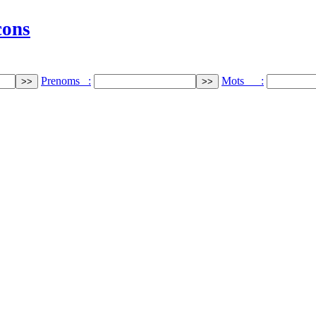
cons
Prenoms :
Mots :