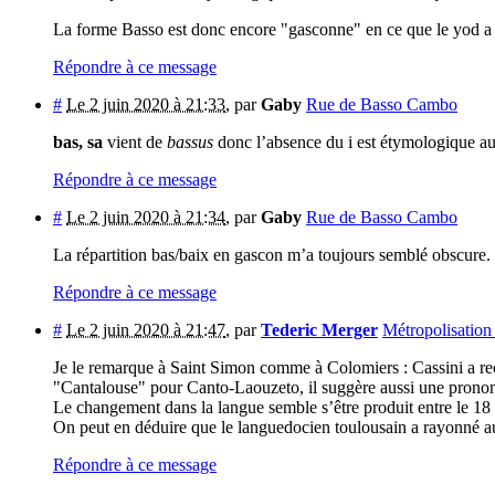
La forme Basso est donc encore "gasconne" en ce que le yod a sau
Répondre à ce message
#
Le 2 juin 2020 à 21:33
,
par
Gaby
Rue de Basso Cambo
bas, sa
vient de
bassus
donc l’absence du i est étymologique au
Répondre à ce message
#
Le 2 juin 2020 à 21:34
,
par
Gaby
Rue de Basso Cambo
La répartition bas/baix en gascon m’a toujours semblé obscure.
Répondre à ce message
#
Le 2 juin 2020 à 21:47
,
par
Tederic Merger
Métropolisation 
Je le remarque à Saint Simon comme à Colomiers : Cassini a rec
"Cantalouse" pour Canto-Laouzeto, il suggère aussi une prononc
Le changement dans la langue semble s’être produit entre le 18 
On peut en déduire que le languedocien toulousain a rayonné a
Répondre à ce message