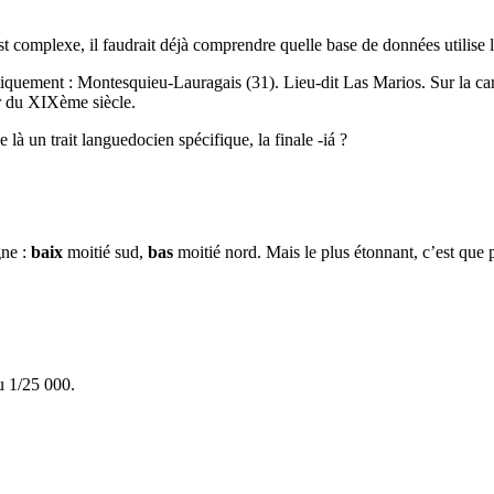
st complexe, il faudrait déjà comprendre quelle base de données utilis
stiquement : Montesquieu-Lauragais (31). Lieu-dit Las Marios. Sur la c
or du XIXème siècle.
 là un trait languedocien spécifique, la finale -iá ?
gne :
baix
moitié sud,
bas
moitié nord. Mais le plus étonnant, c’est que 
u 1/25 000.