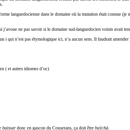
s.
 forme languedocienne dans le domaine où la mutation était connue (je 
j’avoue ne pas savoir si le domaine sud-languedocien voisin avait ten
n i qui n’est pas étymologique ici, n’a aucun sens. Il faudrait amender l
n ( et autres idiomes d’oc)
ne
baissar
donc en gascon du Couserans, ça doit être
baÿchà
.