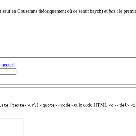
 sauf en Couserans théoriquement où ce serait baÿch) et
bas
: le premie
nnecter
]
et le code HTML
iste
[texte->url]
<quote>
<code>
<q>
<del>
<i