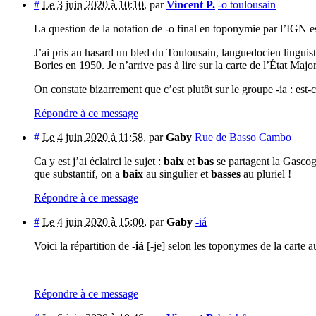
#
Le 3 juin 2020 à 10:10
,
par
Vincent P.
-o toulousain
La question de la notation de -o final en toponymie par l’IGN e
J’ai pris au hasard un bled du Toulousain, languedocien lingui
Bories en 1950. Je n’arrive pas à lire sur la carte de l’État Maj
On constate bizarrement que c’est plutôt sur le groupe -ia : est-ce
Répondre à ce message
#
Le 4 juin 2020 à 11:58
,
par
Gaby
Rue de Basso Cambo
Ca y est j’ai éclairci le sujet :
baix
et
bas
se partagent la Gasco
que substantif, on a
baix
au singulier et
basses
au pluriel !
Répondre à ce message
#
Le 4 juin 2020 à 15:00
,
par
Gaby
-iá
Voici la répartition de
-iá
[-je] selon les toponymes de la carte a
Répondre à ce message