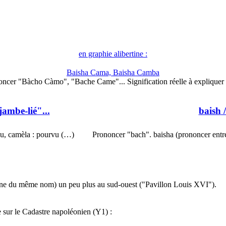
en graphie alibertine :
Baisha Cama, Baisha Camba
ncer "Bàcho Càmo", "Bache Came"... Signification réelle à expliquer
jambe-lié"...
baish
/
u, camèla : pourvu (…)
Prononcer "bach". baisha (prononcer entre
nne du même nom) un peu plus au sud-ouest ("Pavillon Louis XVI").
 sur le Cadastre napoléonien (Y1) :