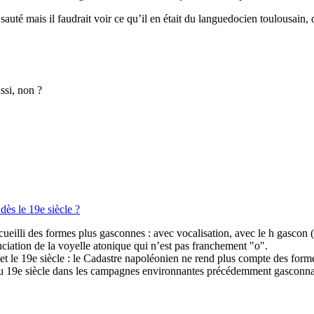
té mais il faudrait voir ce qu’il en était du languedocien toulousain, qu
ssi, non ?
dès le 19e siècle ?
ueilli des formes plus gasconnes : avec vocalisation, avec le h gascon
iation de la voyelle atonique qui n’est pas franchement "o".
et le 19e siècle : le Cadastre napoléonien ne rend plus compte des for
u 19e siècle dans les campagnes environnantes précédemment gasconnant