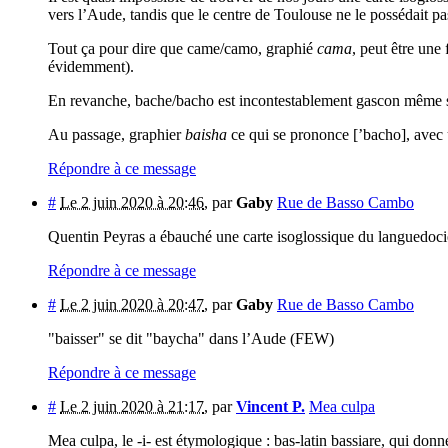
vers l’Aude, tandis que le centre de Toulouse ne le possédait pa
Tout ça pour dire que came/camo, graphié
cama
, peut être une
évidemment).
En revanche, bache/bacho est incontestablement gascon même si 
Au passage, graphier
baisha
ce qui se prononce [’bacho], avec u
Répondre à ce message
#
Le 2 juin 2020 à 20:46
,
par
Gaby
Rue de Basso Cambo
Quentin Peyras a ébauché une carte isoglossique du languedocie
Répondre à ce message
#
Le 2 juin 2020 à 20:47
,
par
Gaby
Rue de Basso Cambo
"baisser" se dit "baycha" dans l’Aude (FEW)
Répondre à ce message
#
Le 2 juin 2020 à 21:17
,
par
Vincent P.
Mea culpa
Mea culpa, le -i- est étymologique : bas-latin bassiare, qui don