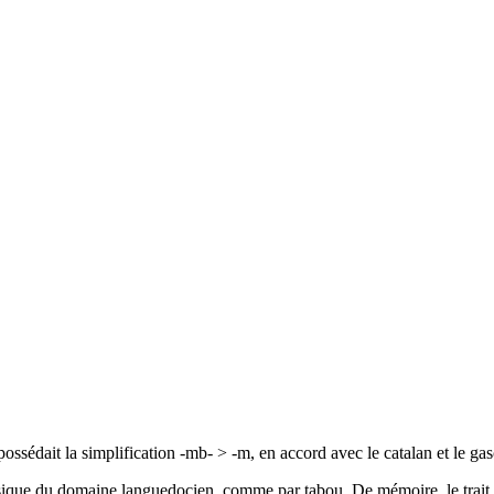
ossédait la simplification -mb- > -m, en accord avec le catalan et le ga
ossique du domaine languedocien, comme par tabou. De mémoire, le trait 