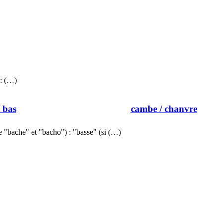
 : (…)
 bas
cambe
/ chanvre
 "bache" et "bacho") : "basse" (si (…)