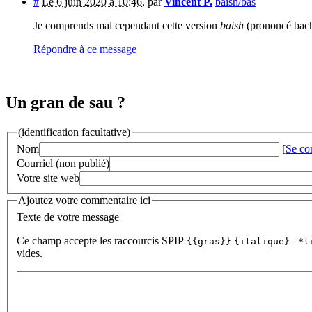
#
Le 6 juin 2020 à 10:46
,
par
Vincent P.
baish/bas
Je comprends mal cependant cette version
baish
(prononcé bach
Répondre à ce message
Un gran de sau ?
(identification facultative)
Nom
[
Se co
Courriel (non publié)
Votre site web
Ajoutez votre commentaire ici
Texte de votre message
Ce champ accepte les raccourcis SPIP
{{gras}}
{italique}
-*l
vides.