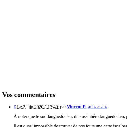
Vos commentaires
#
Le 2 juin 2020 à 17:40
,
par
Vincent P.
-mb- > -m-
À noter que le sud-languedocien, dit aussi ibéro-languedocien, p
Il est quasi impossible de trouver de nos jours une carte isogl