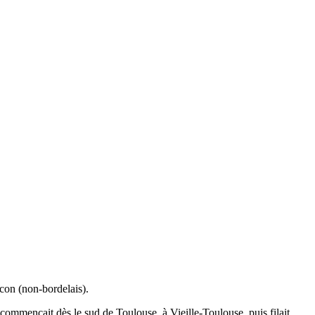
scon (non-bordelais).
commençait dès le sud de Toulouse, à Vieille-Toulouse, puis filait