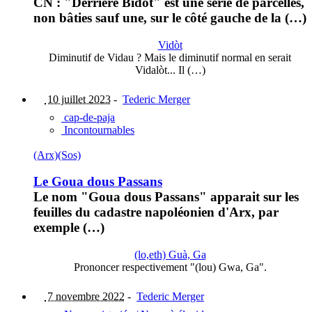
CN : "Derrière Bidot" est une série de parcelles,
non bâties sauf une, sur le côté gauche de la (…)
Vidòt
Diminutif de Vidau ? Mais le diminutif normal en serait
Vidalòt... Il (…)
10 juillet 2023
-
Tederic Merger
cap-de-paja
Incontournables
(Arx)
(Sos)
Le Goua dous Passans
Le nom "Goua dous Passans" apparait sur les
feuilles du cadastre napoléonien d'Arx, par
exemple (…)
(lo,eth) Guà, Ga
Prononcer respectivement "(lou) Gwa, Ga".
7 novembre 2022
-
Tederic Merger