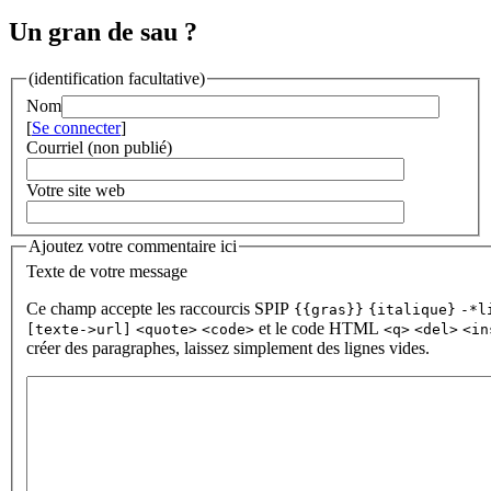
Un gran de sau ?
(identification facultative)
Nom
[
Se connecter
]
Courriel (non publié)
Votre site web
Ajoutez votre commentaire ici
Texte de votre message
Ce champ accepte les raccourcis SPIP
{{gras}}
{italique}
-*l
et le code HTML
[texte->url]
<quote>
<code>
<q>
<del>
<in
créer des paragraphes, laissez simplement des lignes vides.