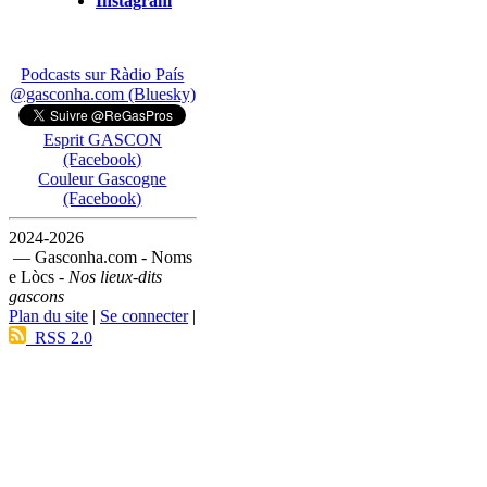
Instagram
Podcasts sur Ràdio País
@gasconha.com (Bluesky)
Esprit GASCON
(Facebook)
Couleur Gascogne
(Facebook)
2024-2026
— Gasconha.com - Noms
e Lòcs -
Nos lieux-dits
gascons
Plan du site
|
Se connecter
|
RSS 2.0