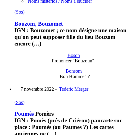
Noms misteriós / Noms à élucider
(Sos)
Bouzom, Bouzomet
IGN : Bouzomet ; ce nom désigne une maison
qu'on peut supposer fille du lieu Bouzom
encore (…)
Boson
Prononcer "Bouzoun".
Bonsom
"Bon Homme" ?
7 novembre 2022
-
Tederic Merger
(Sos)
Poumès
Pomèrs
IGN : Pomès (près de Criéron) pancarte sur
place : Paumès (ou Paumes ?) Les cartes
anciennes ne (…)