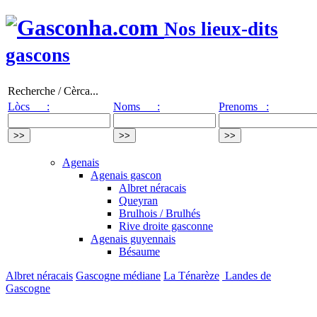
Nos lieux-dits
gascons
Recherche / Cèrca...
Lòcs :
Noms :
Prenoms :
Agenais
Agenais gascon
Albret néracais
Queyran
Brulhois / Brulhés
Rive droite gasconne
Agenais guyennais
Bésaume
Albret néracais
Gascogne médiane
La Ténarèze
Landes de
Gascogne