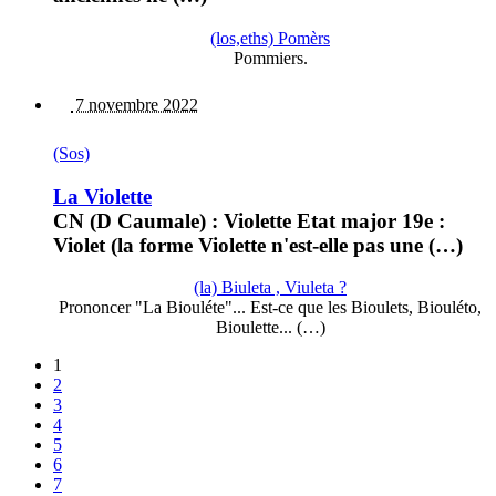
(los,eths) Pomèrs
Pommiers.
7 novembre 2022
(Sos)
La Violette
CN (D Caumale) : Violette Etat major 19e :
Violet (la forme Violette n'est-elle pas une (…)
(la) Biuleta , Viuleta ?
Prononcer "La Biouléte"... Est-ce que les Bioulets, Biouléto,
Bioulette... (…)
1
2
3
4
5
6
7