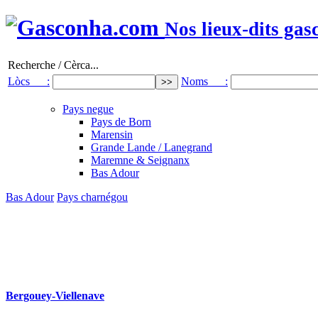
Nos lieux-dits gas
Recherche / Cèrca...
Lòcs :
Noms :
Pays negue
Pays de Born
Marensin
Grande Lande / Lanegrand
Maremne & Seignanx
Bas Adour
Bas Adour
Pays charnégou
Bergouey-Viellenave