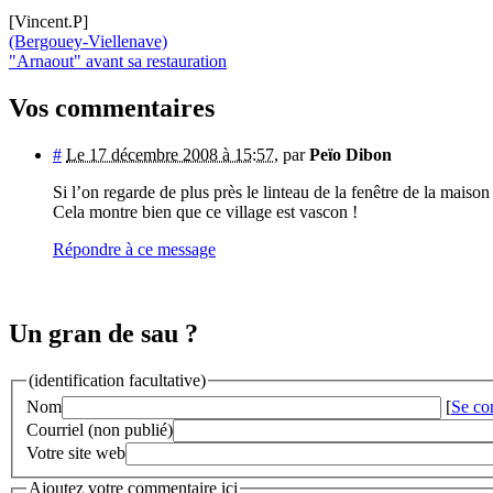
[Vincent.P]
(Bergouey-Viellenave)
"Arnaout" avant sa restauration
Vos commentaires
#
Le 17 décembre 2008 à 15:57
,
par
Peïo Dibon
Si l’on regarde de plus près le linteau de la fenêtre de la maiso
Cela montre bien que ce village est vascon !
Répondre à ce message
Un gran de sau ?
(identification facultative)
Nom
[
Se co
Courriel (non publié)
Votre site web
Ajoutez votre commentaire ici