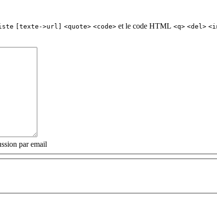
et le code HTML
iste
[texte->url]
<quote>
<code>
<q>
<del>
<i
ssion par email