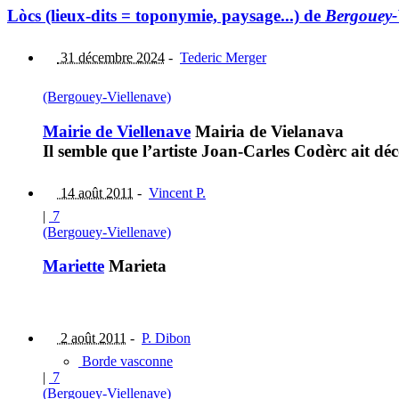
Lòcs (lieux-dits = toponymie, paysage...) de
Bergouey-
31 décembre 2024
-
Tederic Merger
(Bergouey-Viellenave)
Mairie de Viellenave
Mairia de Vielanava
Il semble que l’artiste Joan-Carles Codèrc ait d
14 août 2011
-
Vincent P.
|
7
(Bergouey-Viellenave)
Mariette
Marieta
2 août 2011
-
P. Dibon
Borde vasconne
|
7
(Bergouey-Viellenave)