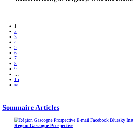
1
2
3
4
5
6
7
8
9
…
15
∞
Sommaire Articles
Région Gascogne Prospective