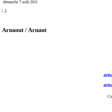
dimanche 7 août 2011
|
1
Arnaout
/ Arnaut
arn
arn
Co