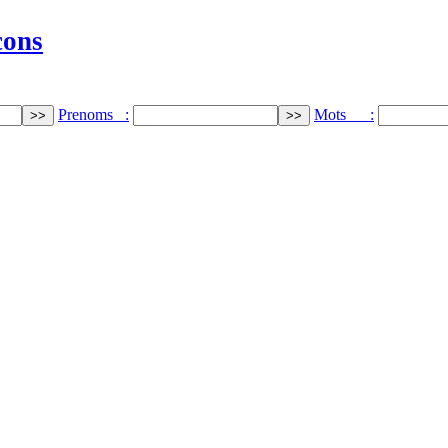
cons
Prenoms :
Mots :