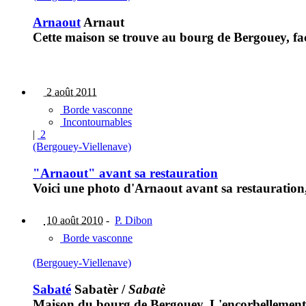
Arnaout
Arnaut
Cette maison se trouve au bourg de Bergouey, face
2 août 2011
Borde vasconne
Incontournables
|
2
(Bergouey-Viellenave)
"Arnaout" avant sa restauration
Voici une photo d'Arnaout avant sa restauration, 
10 août 2010
-
P. Dibon
Borde vasconne
(Bergouey-Viellenave)
Sabaté
Sabatèr
/
Sabatè
Maison du bourg de Bergouey. L'encorbellement a