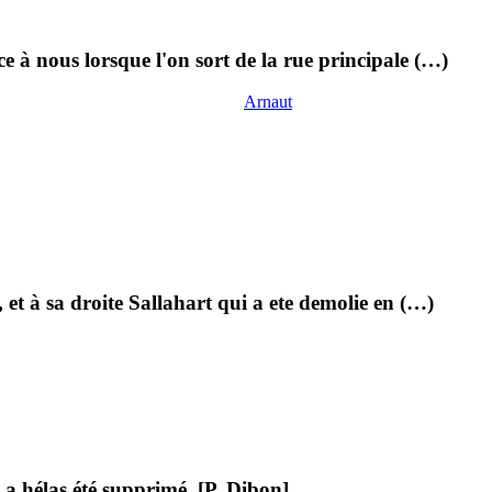
 à nous lorsque l'on sort de la rue principale (…)
Arnaut
et à sa droite Sallahart qui a ete demolie en (…)
 hélas été supprimé. [P. Dibon]