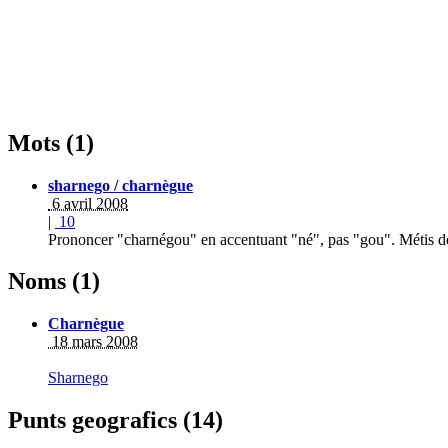
Mots (1)
sharnego / charnègue
6 avril 2008
|
10
Prononcer "charnégou" en accentuant "né", pas "gou". Métis d
Noms (1)
Charnègue
18 mars 2008
Sharnego
Punts geografics (14)