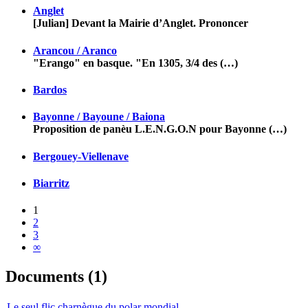
Anglet
[Julian] Devant la Mairie d’Anglet. Prononcer
Arancou / Aranco
"Erango" en basque. "En 1305, 3/4 des (…)
Bardos
Bayonne / Bayoune / Baiona
Proposition de panèu L.E.N.G.O.N pour Bayonne (…)
Bergouey-Viellenave
Biarritz
1
2
3
∞
Documents (1)
Le seul flic charnègue du polar mondial