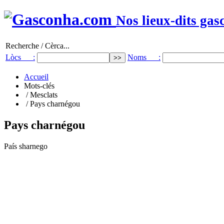
Nos lieux-dits gas
Recherche / Cèrca...
Lòcs :
Noms :
Accueil
Mots-clés
/ Mesclats
/ Pays charnégou
Pays charnégou
País sharnego