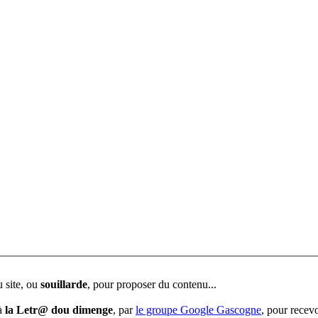
u site, ou
souillarde
, pour proposer du contenu...
 à
la Letr@ dou dimenge
, par
le groupe Google Gascogne
, pour recevo