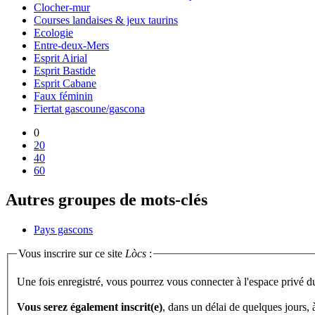
Clocher-mur
Courses landaises & jeux taurins
Ecologie
Entre-deux-Mers
Esprit Airial
Esprit Bastide
Esprit Cabane
Faux féminin
Fiertat gascoune/gascona
0
20
40
60
Autres groupes de mots-clés
Pays gascons
Vous inscrire sur ce site
Lòcs
:
Une fois enregistré, vous pourrez vous connecter à l'espace privé d
Vous serez également inscrit(e)
, dans un délai de quelques jours,