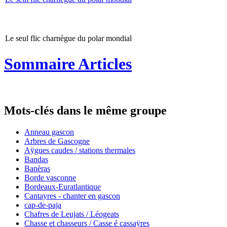
Le seul flic charnègue du polar mondial
Sommaire Articles
Mots-clés dans le même groupe
Anneau gascon
Arbres de Gascogne
Aÿgues caudes / stations thermales
Bandas
Banèras
Borde vasconne
Bordeaux-Euratlantique
Cantayres - chanter en gascon
cap-de-paja
Chafres de Leujats / Léogeats
Chasse et chasseurs / Casse é cassaÿres