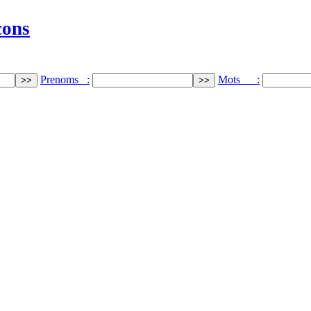
cons
Prenoms :
Mots :