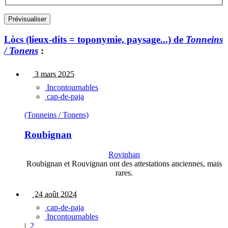
Lòcs (lieux-dits = toponymie, paysage...) de
Tonneins
/ Tonens
:
3 mars 2025
Incontournables
cap-de-paja
(Tonneins / Tonens)
Roubignan
Rovinhan
Roubignan et Rouvignan ont des attestations anciennes, mais
rares.
24 août 2024
cap-de-paja
Incontournables
|
2