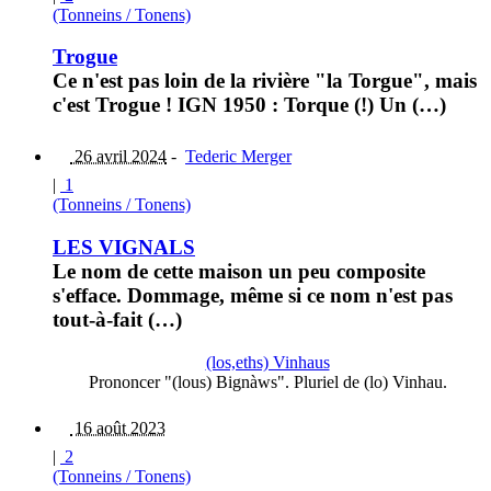
(Tonneins / Tonens)
Trogue
Ce n'est pas loin de la rivière "la Torgue", mais
c'est Trogue ! IGN 1950 : Torque (!) Un (…)
26 avril 2024
-
Tederic Merger
|
1
(Tonneins / Tonens)
LES VIGNALS
Le nom de cette maison un peu composite
s'efface. Dommage, même si ce nom n'est pas
tout-à-fait (…)
(los,eths) Vinhaus
Prononcer "(lous) Bignàws". Pluriel de (lo) Vinhau.
16 août 2023
|
2
(Tonneins / Tonens)