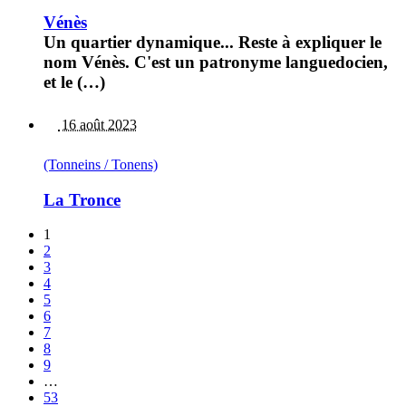
Vénès
Un quartier dynamique... Reste à expliquer le
nom Vénès. C'est un patronyme languedocien,
et le (…)
16 août 2023
(Tonneins / Tonens)
La Tronce
1
2
3
4
5
6
7
8
9
…
53