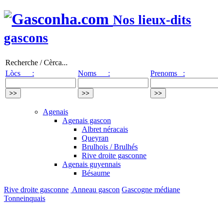
Nos lieux-dits
gascons
Recherche / Cèrca...
Lòcs :
Noms :
Prenoms :
Agenais
Agenais gascon
Albret néracais
Queyran
Brulhois / Brulhés
Rive droite gasconne
Agenais guyennais
Bésaume
Rive droite gasconne
Anneau gascon
Gascogne médiane
Tonneinquais