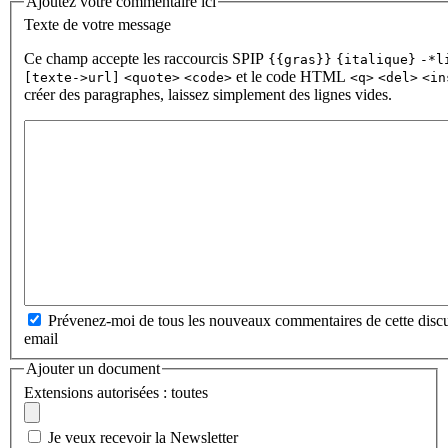
Ajoutez votre commentaire ici
Texte de votre message
Ce champ accepte les raccourcis SPIP
{{gras}}
{italique}
-*l
et le code HTML
[texte->url]
<quote>
<code>
<q>
<del>
<in
créer des paragraphes, laissez simplement des lignes vides.
Prévenez-moi de tous les nouveaux commentaires de cette discu
email
Ajouter un document
Extensions autorisées : toutes
Je veux recevoir la Newsletter