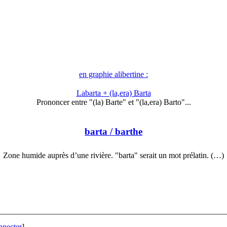
en graphie alibertine :
Labarta + (la,era) Barta
Prononcer entre "(la) Barte" et "(la,era) Barto"...
barta
/ barthe
Zone humide auprès d’une rivière. "barta" serait un mot prélatin. (…)
nnecter
]