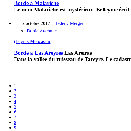
Borde à Malariche
Le nom Malariche est mystérieux. Belleyme écrit
12 octobre 2017
-
Tederic Merger
Borde vasconne
(Leyritz-Moncassin)
Borde à Las Areyres
Las Arèiras
Dans la vallée du ruisseau de Tareyre. Le cadas
1
2
3
4
5
6
7
8
9