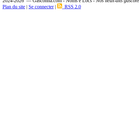
2024-2026 — Gasconha.com - Noms e Lòcs -
Nos lieux-dits gascon
Plan du site
|
Se connecter
|
RSS 2.0