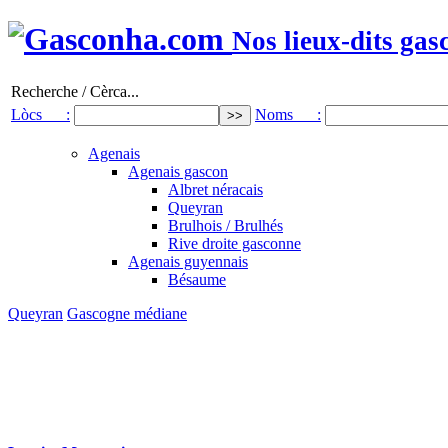
Nos lieux-dits gas
Recherche / Cèrca...
Lòcs :
Noms :
Agenais
Agenais gascon
Albret néracais
Queyran
Brulhois / Brulhés
Rive droite gasconne
Agenais guyennais
Bésaume
Queyran
Gascogne médiane