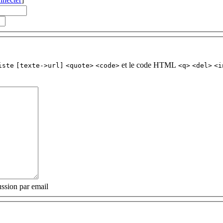
et le code HTML
iste
[texte->url]
<quote>
<code>
<q>
<del>
<i
ssion par email