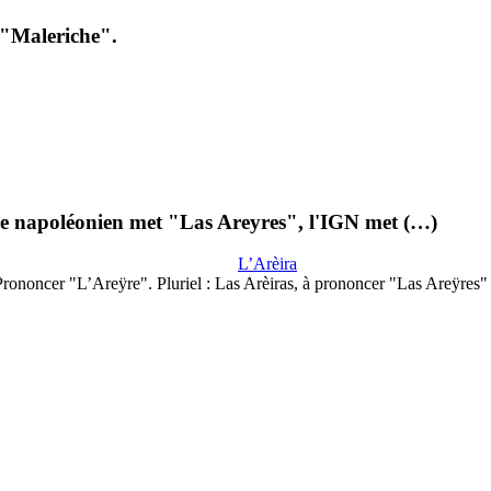
 "Maleriche".
tre napoléonien met "Las Areyres", l'IGN met (…)
L’Arèira
Prononcer "L’Areÿre". Pluriel : Las Arèiras, à prononcer "Las Areÿres