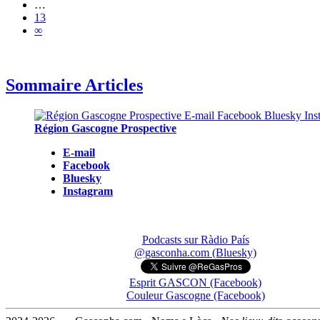
…
13
∞
Sommaire Articles
Région Gascogne Prospective
E-mail
Facebook
Bluesky
Instagram
Podcasts sur Ràdio País
@gasconha.com (Bluesky)
Esprit GASCON (Facebook)
Couleur Gascogne (Facebook)