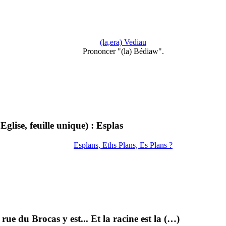
(la,era) Vediau
Prononcer "(la) Bédiaw".
lise, feuille unique) : Esplas
Esplans, Eths Plans, Es Plans ?
rue du Brocas y est... Et la racine est la (…)