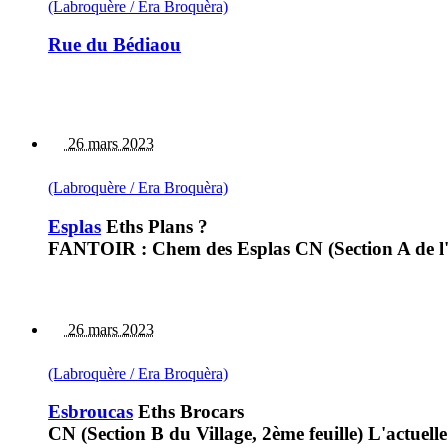
(Labroquère / Era Broquèra)
Rue du Bédiaou
26 mars 2023
(Labroquère / Era Broquèra)
Esplas
Eths Plans ?
FANTOIR : Chem des Esplas CN (Section A de l'Eg
26 mars 2023
(Labroquère / Era Broquèra)
Esbroucas
Eths Brocars
CN (Section B du Village, 2ème feuille) L'actuelle 