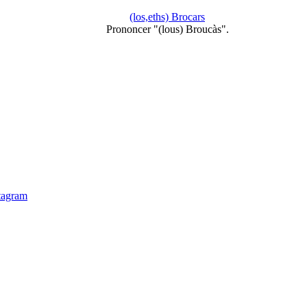
(los,eths) Brocars
Prononcer "(lous) Broucàs".