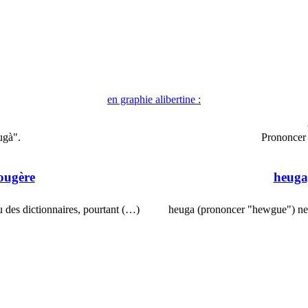
en graphie alibertine :
ugà".
Prononcer 
ougère
heuga
des dictionnaires, pourtant (…)
heuga (prononcer "hewgue") ne 