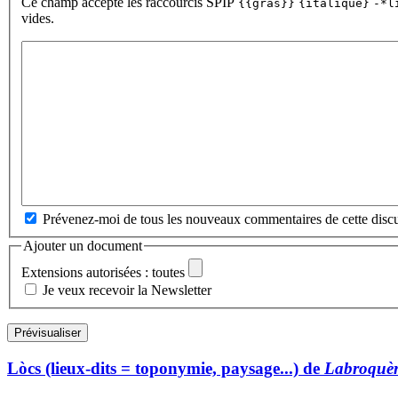
Ce champ accepte les raccourcis SPIP
{{gras}}
{italique}
-*l
vides.
Prévenez-moi de tous les nouveaux commentaires de cette discu
Ajouter un document
Extensions autorisées : toutes
Je veux recevoir la Newsletter
Lòcs (lieux-dits = toponymie, paysage...) de
Labroquèr