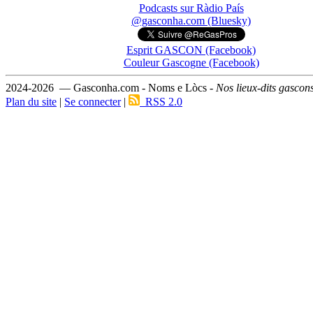
Podcasts sur Ràdio País
@gasconha.com (Bluesky)
Esprit GASCON (Facebook)
Couleur Gascogne (Facebook)
2024-2026 — Gasconha.com - Noms e Lòcs -
Nos lieux-dits gascon
Plan du site
|
Se connecter
|
RSS 2.0