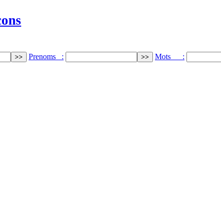
cons
Prenoms :
Mots :