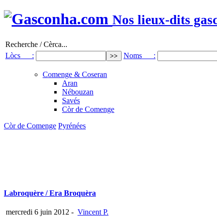
Nos lieux-dits gas
Recherche / Cèrca...
Lòcs :
Noms :
Comenge & Coseran
Aran
Nébouzan
Savés
Còr de Comenge
Còr de Comenge
Pyrénées
Labroquère / Era Broquèra
mercredi 6 juin 2012
-
Vincent P.