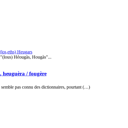
(los,eths) Heugars
"(lous) Héougàs, Hougàs"...
, heuguèra
/ fougère
semble pas connu des dictionnaires, pourtant (…)