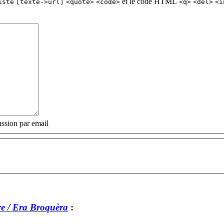
et le code HTML
iste
[texte->url]
<quote>
<code>
<q>
<del>
<i
ssion par email
e / Era Broquèra
: