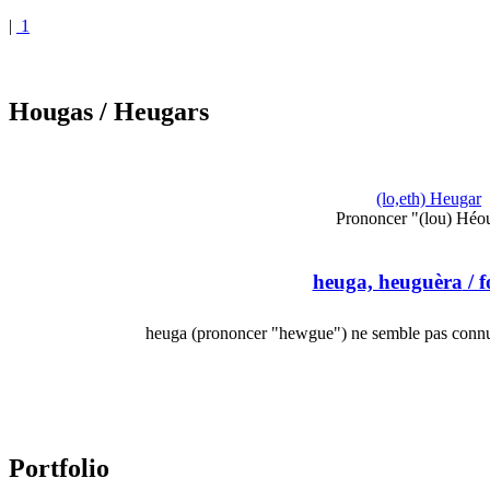
|
1
Hougas
/ Heugars
(lo,eth) Heugar
Prononcer "(lou) Héo
heuga, heuguèra
/ f
heuga (prononcer "hewgue") ne semble pas connu 
Portfolio