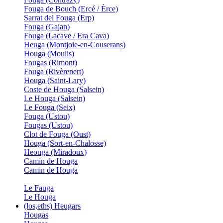
Fouga de Bouch (Ercé / Èrce)
Sarrat del Fouga (Erp)
Fouga (Gajan)
Fouga (Lacave / Era Cava)
Heuga (Montjoie-en-Couserans)
Houga (Moulis)
Fougas (Rimont)
Fouga (Rivèrenert)
Houga (Saint-Lary)
Coste de Houga (Salsein)
Le Houga (Salsein)
Le Fouga (Seix)
Fouga (Ustou)
Fougas (Ustou)
Clot de Fouga (Oust)
Houga (Sort-en-Chalosse)
Heouga (Miradoux)
Camin de Houga
Camin de Houga
Le Fauga
Le Houga
(los,eths) Heugars
Hougas