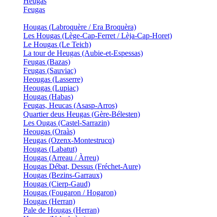
Heugas
Feugas
Hougas (Labroquère / Era Broquèra)
Les Hougas (Lège-Cap-Ferret / Lèja-Cap-Horet)
Le Hougas (Le Teich)
La tour de Heugas (Aubie-et-Espessas)
Feugas (Bazas)
Feugas (Sauviac)
Heougas (Lasserre)
Heougas (Lupiac)
Hougas (Habas)
Feugas, Heucas (Asasp-Arros)
Quartier deus Heugas (Gère-Bélesten)
Les Ougas (Castel-Sarrazin)
Heougas (Oraàs)
Heugas (Ozenx-Montestrucq)
Hougas (Labatut)
Hougas (Arreau / Àrreu)
Hougas Débat, Dessus (Fréchet-Aure)
Hougas (Bezins-Garraux)
Hougas (Cierp-Gaud)
Hougas (Fougaron / Hogaron)
Hougas (Herran)
Pale de Hougas (Herran)