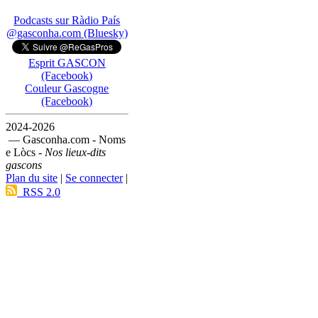
Podcasts sur Ràdio País
@gasconha.com (Bluesky)
Esprit GASCON
(Facebook)
Couleur Gascogne
(Facebook)
2024-2026
— Gasconha.com - Noms
e Lòcs -
Nos lieux-dits
gascons
Plan du site
|
Se connecter
|
RSS 2.0