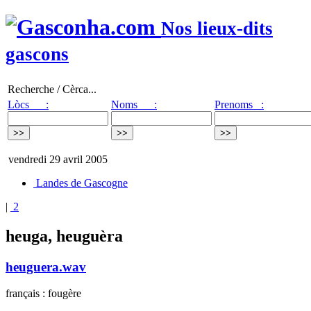
Nos lieux-dits
gascons
Recherche / Cèrca...
Lòcs :
Noms :
Prenoms :
vendredi 29 avril 2005
Landes de Gascogne
|
2
heuga, heuguèra
heuguera.wav
français : fougère