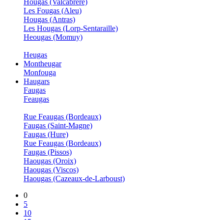
Hougas (Valcabrère)
Les Fougas (Aleu)
Hougas (Antras)
Les Hougas (Lorp-Sentaraille)
Heougas (Momuy)
Heugas
Montheugar
Monfouga
Haugars
Faugas
Feaugas
Rue Feaugas (Bordeaux)
Faugas (Saint-Magne)
Faugas (Hure)
Rue Feaugas (Bordeaux)
Faugas (Pissos)
Haougas (Oroix)
Haougas (Viscos)
Haougas (Cazeaux-de-Larboust)
0
5
10