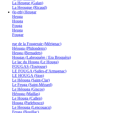
La Heugue (Galan)
La Heougue (Ricaud)
(lo,eth) Heugar
Heuga
Houga
Fouga
Heuga
Fougar
rue de la Fougeraie (Mérignac)
Héouga (Philondenx)
Heuga (Bernadets)
Hougas (Labroquère / Era Broquèra)
Le lac du Houga (Le Houga)
FOUGAS (Toujouse)
LE FOUGA (Salles-d’Armagnac)
LE HOUGA (Sion)
Le Héouga (Saint-Clar)
Le Feuga (Saint-Mézard)
Le Héouga (Giscos)
Héouga (Maillas)
Le Houga (Callen)
Houga (Parleboscq)
Le Heouga (Lencouacq)
Feuga (Bouillac)