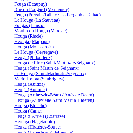
Feuga (Beaupuy)
Rue du Fougard (Marmande)
Feuga (Pergain-Taillac / Lo Perganh e Talhac)
Le Houga (La Sauvetat)
Fougas (Lansac)
Moulin du Houga (Marciac)
Houga (Riscle)
Heouga (Marpaps)
Houga (Mouscardès)
Le Houga (Oeyregave)
Heuga (Philondenx)
Houga de l’Irle (Saint-Martin-de-Seignanx)
Heuga (Saint-Martin-de-Seignanx)
Le Houga (Saint-Martin-de-Seignanx)
Marie Houga (Saubrigues)
Heuga (Abidos)
Heuga (Andoins)
Heuga (Arthez-de-Béarn / Artés de Bearn)
Heouga (Autevielle-Saint-Martin-Bideren)
Houga (Bidache)
Houga (Came)
Heuga d’Arrieu (Coarraze)
Heouga (Hagetaubin)
Heuga (Higuères-Souye)
Heuga (Labastide-Villefranche)