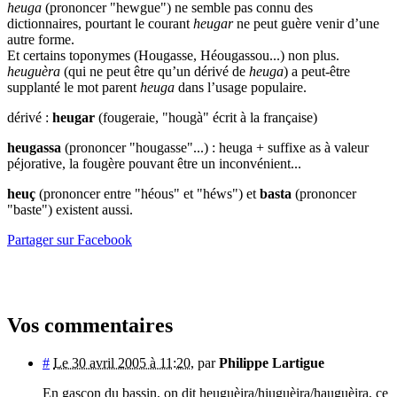
heuga
(prononcer "hewgue") ne semble pas connu des
dictionnaires, pourtant le courant
heugar
ne peut guère venir d’une
autre forme.
Et certains toponymes (Hougasse, Héougassou...) non plus.
heuguèra
(qui ne peut être qu’un dérivé de
heuga
) a peut-être
supplanté le mot parent
heuga
dans l’usage populaire.
dérivé :
heugar
(fougeraie, "hougà" écrit à la française)
heugassa
(prononcer "hougasse"...) : heuga + suffixe as à valeur
péjorative, la fougère pouvant être un inconvénient...
heuç
(prononcer entre "héous" et "héws") et
basta
(prononcer
"baste") existent aussi.
Partager sur Facebook
Vos commentaires
#
Le 30 avril 2005 à 11:20
,
par
Philippe Lartigue
En gascon du bassin, on dit heuguèira/hiuguèira/hauguèira, ce