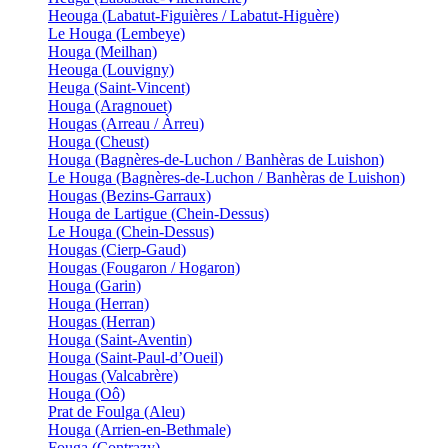
Heouga (Labatut-Figuières / Labatut-Higuère)
Le Houga (Lembeye)
Houga (Meilhan)
Heouga (Louvigny)
Heuga (Saint-Vincent)
Houga (Aragnouet)
Hougas (Arreau / Àrreu)
Houga (Cheust)
Houga (Bagnères-de-Luchon / Banhèras de Luishon)
Le Houga (Bagnères-de-Luchon / Banhèras de Luishon)
Hougas (Bezins-Garraux)
Houga de Lartigue (Chein-Dessus)
Le Houga (Chein-Dessus)
Hougas (Cierp-Gaud)
Hougas (Fougaron / Hogaron)
Houga (Garin)
Houga (Herran)
Hougas (Herran)
Houga (Saint-Aventin)
Houga (Saint-Paul-d’Oueil)
Hougas (Valcabrère)
Houga (Oô)
Prat de Foulga (Aleu)
Houga (Arrien-en-Bethmale)
Fouga (Contrazy)