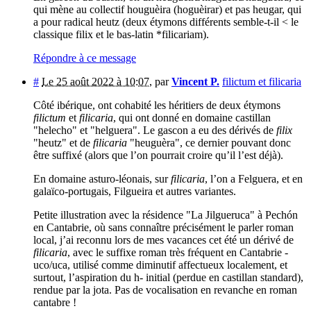
qui mène au collectif houguèira (hoguèirar) et pas heugar, qui
a pour radical heutz (deux étymons différents semble-t-il < le
classique filix et le bas-latin *filicariam).
Répondre à ce message
#
Le 25 août 2022 à 10:07
,
par
Vincent P.
filictum et filicaria
Côté ibérique, ont cohabité les héritiers de deux étymons
filictum
et
filicaria
, qui ont donné en domaine castillan
"helecho" et "helguera". Le gascon a eu des dérivés de
filix
"heutz" et de
filicaria
"heuguèra", ce dernier pouvant donc
être suffixé (alors que l’on pourrait croire qu’il l’est déjà).
En domaine asturo-léonais, sur
filicaria
, l’on a Felguera, et en
galaïco-portugais, Filgueira et autres variantes.
Petite illustration avec la résidence "La Jilgueruca" à Pechón
en Cantabrie, où sans connaître précisément le parler roman
local, j’ai reconnu lors de mes vacances cet été un dérivé de
filicaria
, avec le suffixe roman très fréquent en Cantabrie -
uco/uca, utilisé comme diminutif affectueux localement, et
surtout, l’aspiration du h- initial (perdue en castillan standard),
rendue par la jota. Pas de vocalisation en revanche en roman
cantabre !