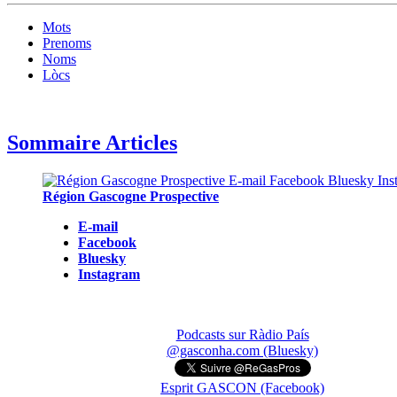
Mots
Prenoms
Noms
Lòcs
Sommaire Articles
Région Gascogne Prospective
E-mail
Facebook
Bluesky
Instagram
Podcasts sur Ràdio País
@gasconha.com (Bluesky)
Esprit GASCON (Facebook)