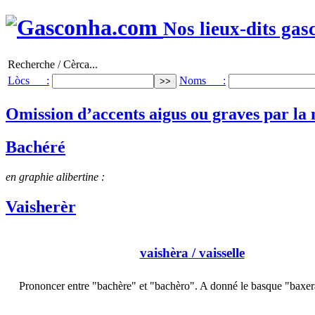
Nos lieux-dits gas
Recherche / Cèrca...
Lòcs :
Noms :
Omission d’accents aigus ou graves par la 
Bachéré
en graphie alibertine :
Vaisherèr
vaishèra
/ vaisselle
Prononcer entre "bachère" et "bachèro". A donné le basque "baxer