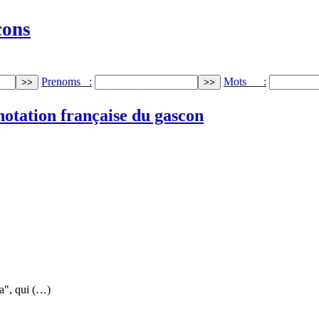
cons
Prenoms :
Mots :
notation française du gascon
a", qui (…)