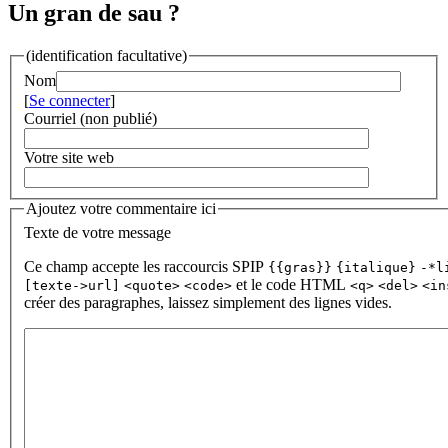
Un gran de sau ?
(identification facultative)
Nom
[
Se connecter
]
Courriel (non publié)
Votre site web
Ajoutez votre commentaire ici
Texte de votre message
Ce champ accepte les raccourcis SPIP
{{gras}}
{italique}
-*l
et le code HTML
[texte->url]
<quote>
<code>
<q>
<del>
<in
créer des paragraphes, laissez simplement des lignes vides.