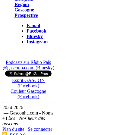
Région
Gascogne
Prospective
E-mail
Facebook
Bluesky
Instagram
Podcasts sur Ràdio País
@gasconha.com (Bluesky)
Esprit GASCON
(Facebook)
Couleur Gascogne
(Facebook)
2024-2026
— Gasconha.com - Noms
e Lòcs -
Nos lieux-dits
gascons
Plan du site
|
Se connecter
|