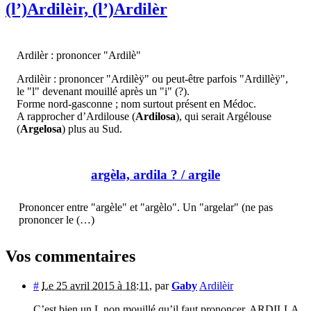
(l’)Ardilèir, (l’)Ardilèr
Ardilèr : prononcer "Ardilè"
Ardilèir : prononcer "Ardilèÿ" ou peut-être parfois "Ardillèÿ",
le "l" devenant mouillé après un "i" (?).
Forme nord-gasconne ; nom surtout présent en Médoc.
A rapprocher d’Ardilouse (
Ardilosa
), qui serait Argélouse
(
Argelosa
) plus au Sud.
argèla, ardila ?
/ argile
Prononcer entre "argèle" et "argèlo". Un "argelar" (ne pas
prononcer le (…)
Vos commentaires
#
Le 25 avril 2015 à 18:11
,
par
Gaby
Ardilèir
C’est bien un L non mouillé qu’il faut prononcer. ARDILLA,