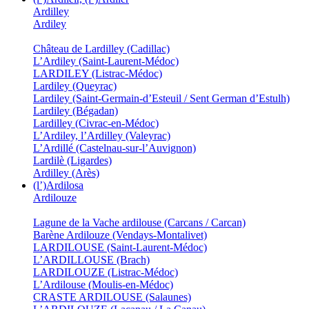
Ardilley
Ardiley
Château de Lardilley (Cadillac)
L’Ardiley (Saint-Laurent-Médoc)
LARDILEY (Listrac-Médoc)
Lardiley (Queyrac)
Lardiley (Saint-Germain-d’Esteuil / Sent German d’Estulh)
Lardiley (Bégadan)
Lardilley (Civrac-en-Médoc)
L’Ardiley, l’Ardilley (Valeyrac)
L’Ardillé (Castelnau-sur-l’Auvignon)
Lardilè (Ligardes)
Ardilley (Arès)
(l’)Ardilosa
Ardilouze
Lagune de la Vache ardilouse (Carcans / Carcan)
Barène Ardilouze (Vendays-Montalivet)
LARDILOUSE (Saint-Laurent-Médoc)
L’ARDILLOUSE (Brach)
LARDILOUZE (Listrac-Médoc)
L’Ardilouse (Moulis-en-Médoc)
CRASTE ARDILOUSE (Salaunes)