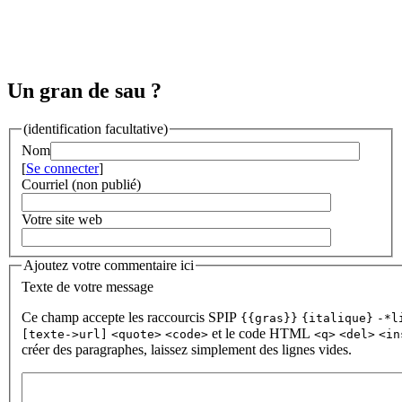
Un gran de sau ?
(identification facultative)
Nom
[
Se connecter
]
Courriel (non publié)
Votre site web
Ajoutez votre commentaire ici
Texte de votre message
Ce champ accepte les raccourcis SPIP
{{gras}}
{italique}
-*l
et le code HTML
[texte->url]
<quote>
<code>
<q>
<del>
<in
créer des paragraphes, laissez simplement des lignes vides.