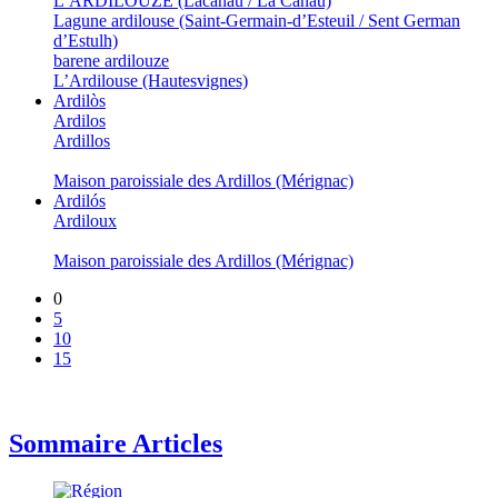
L’ARDILOUZE (Lacanau / La Canau)
Lagune ardilouse (Saint-Germain-d’Esteuil / Sent German
d’Estulh)
barene ardilouze
L’Ardilouse (Hautesvignes)
Ardilòs
Ardilos
Ardillos
Maison paroissiale des Ardillos (Mérignac)
Ardilós
Ardiloux
Maison paroissiale des Ardillos (Mérignac)
0
5
10
15
Sommaire Articles