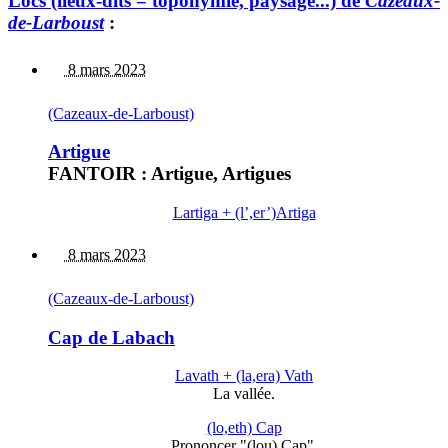
Lòcs (lieux-dits = toponymie, paysage...) de
Cazeaux-
de-Larboust
:
8 mars 2023
(Cazeaux-de-Larboust)
Artigue
FANTOIR : Artigue, Artigues
Lartiga + (l’,er’)Artiga
8 mars 2023
(Cazeaux-de-Larboust)
Cap de Labach
Lavath + (la,era) Vath
La vallée.
(lo,eth) Cap
Prononcer "(lou) Cap".