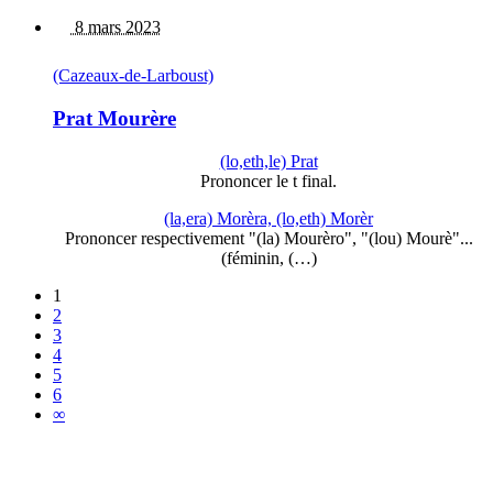
8 mars 2023
(Cazeaux-de-Larboust)
Prat Mourère
(lo,eth,le) Prat
Prononcer le t final.
(la,era) Morèra, (lo,eth) Morèr
Prononcer respectivement "(la) Mourèro", "(lou) Mourè"...
(féminin, (…)
1
2
3
4
5
6
∞