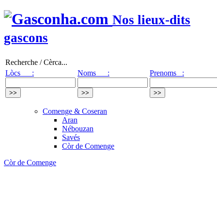
Nos lieux-dits
gascons
Recherche / Cèrca...
Lòcs :
Noms :
Prenoms :
Comenge & Coseran
Aran
Nébouzan
Savés
Còr de Comenge
Còr de Comenge