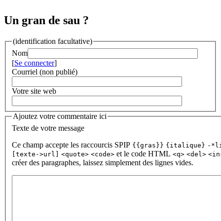
Un gran de sau ?
(identification facultative)
Nom
[
Se connecter
]
Courriel (non publié)
Votre site web
Ajoutez votre commentaire ici
Texte de votre message
Ce champ accepte les raccourcis SPIP
{{gras}}
{italique}
-*l
et le code HTML
[texte->url]
<quote>
<code>
<q>
<del>
<in
créer des paragraphes, laissez simplement des lignes vides.