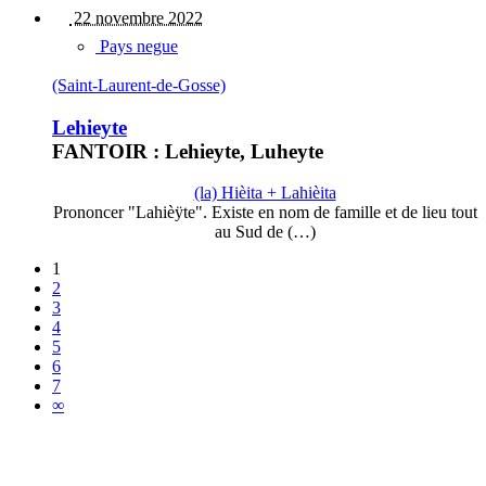
22 novembre 2022
Pays negue
(Saint-Laurent-de-Gosse)
Lehieyte
FANTOIR : Lehieyte, Luheyte
(la) Hièita + Lahièita
Prononcer "Lahièÿte". Existe en nom de famille et de lieu tout
au Sud de (…)
1
2
3
4
5
6
7
∞