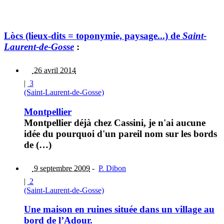
Lòcs (lieux-dits = toponymie, paysage...) de
Saint-
Laurent-de-Gosse
:
26 avril 2014
|
3
(Saint-Laurent-de-Gosse)
Montpellier
Montpellier déjà chez Cassini, je n'ai aucune
idée du pourquoi d'un pareil nom sur les bords
de (…)
9 septembre 2009
-
P. Dibon
|
2
(Saint-Laurent-de-Gosse)
Une maison en ruines située dans un village au
bord de l’Adour.