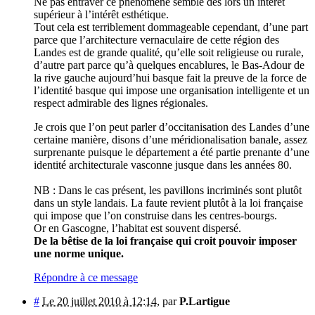
Ne pas entraver ce phénomène semble dès lors un intérêt
supérieur à l’intérêt esthétique.
Tout cela est terriblement dommageable cependant, d’une part
parce que l’architecture vernaculaire de cette région des
Landes est de grande qualité, qu’elle soit religieuse ou rurale,
d’autre part parce qu’à quelques encablures, le Bas-Adour de
la rive gauche aujourd’hui basque fait la preuve de la force de
l’identité basque qui impose une organisation intelligente et un
respect admirable des lignes régionales.
Je crois que l’on peut parler d’occitanisation des Landes d’une
certaine manière, disons d’une méridionalisation banale, assez
surprenante puisque le département a été partie prenante d’une
identité architecturale vasconne jusque dans les années 80.
NB : Dans le cas présent, les pavillons incriminés sont plutôt
dans un style landais. La faute revient plutôt à la loi française
qui impose que l’on construise dans les centres-bourgs.
Or en Gascogne, l’habitat est souvent dispersé.
De la bêtise de la loi française qui croit pouvoir imposer
une norme unique.
Répondre à ce message
#
Le 20 juillet 2010 à 12:14
,
par
P.Lartigue