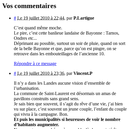
Vos commentaires
#
Le 19 juillet 2010 à 22:44
,
par
P.Lartigue
C’est quand même moche.
Le pire, c’est cette banlieue landaise de Bayonne : Tarnos,
Ondres etc...
Déprimant au possible, surtout un soir de pluie, quand on sort
de la belle Bayonne et que, parce qu’on est pingre, on se
retrouve dans les embouteillages de l’ancienne 10.
Répondre à ce message
#
Le 19 juillet 2010 à 23:36
,
par
Vincent.P
Il n’y a dans les Landes aucune vision d’ensemble de
l’urbanisation.
La commune de Saint-Laurent est désormais un amas de
pavillons construits sans grand sens.
Je sais bien que souvent, il s’agit du rêve d’une vie, j’ai bien
vu sur place, c’est souvent un jeune couple, l’enfant du couple
qui vivra à la campagne. Bon.
Et puis les municipalités si heureuses de voir le nombre
d’habitants augmenter.