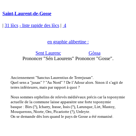
Saint-Laurent-de-Gosse
|
31 lòcs
- liste rapide des lòcs
|
4
en graphie alibertine :
Sent Laurenç
Gòssa
Prononcer "Sén Laourens"
Prononcer "Gosse".
Anciennement "Sanctus Laurentius de Terrejusan".
Quel sens a "jusan" ? "Au Nord" ? De l’Adour alors. Sinon il s’agit de
terres inférieures, mais par rapport à quoi ?
Nous sommes orphelins de relevés médiévaux précis car la toponymie
actuelle de la commune laisse apparaitre une forte toponymie
basque : Birs (?), Icharry, Irasse, Issis (?), Larunque, Lirt, Mastoy,
Mouquerons, Niorte, Oro, Picariotte (?), Urdeyte.
On se demande dès lors quand le pays de Gosse a été romanisé.