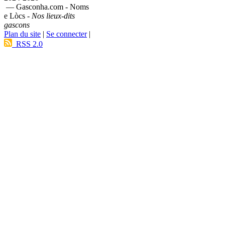
— Gasconha.com - Noms
e Lòcs -
Nos lieux-dits
gascons
Plan du site
|
Se connecter
|
RSS 2.0