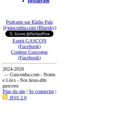
Instagram
Podcasts sur Ràdio País
@gasconha.com (Bluesky)
Esprit GASCON
(Facebook)
Couleur Gascogne
(Facebook)
2024-2026
— Gasconha.com - Noms
e Lòcs -
Nos lieux-dits
gascons
Plan du site
|
Se connecter
|
RSS 2.0