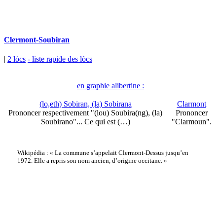
Clermont-Soubiran
|
2 lòcs
- liste rapide des lòcs
en graphie alibertine :
(lo,eth) Sobiran, (la) Sobirana
Clarmont
Prononcer respectivement "(lou) Soubira(ng), (la)
Prononcer
Soubirano"... Ce qui est (…)
"Clarmoun".
Wikipédia : « La commune s’appelait Clermont-Dessus jusqu’en
1972. Elle a repris son nom ancien, d’origine occitane. »