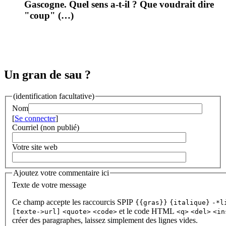
Gascogne. Quel sens a-t-il ? Que voudrait dire
"coup" (…)
Un gran de sau ?
(identification facultative)
Nom
[
Se connecter
]
Courriel (non publié)
Votre site web
Ajoutez votre commentaire ici
Texte de votre message
Ce champ accepte les raccourcis SPIP
{{gras}}
{italique}
-*l
et le code HTML
[texte->url]
<quote>
<code>
<q>
<del>
<in
créer des paragraphes, laissez simplement des lignes vides.