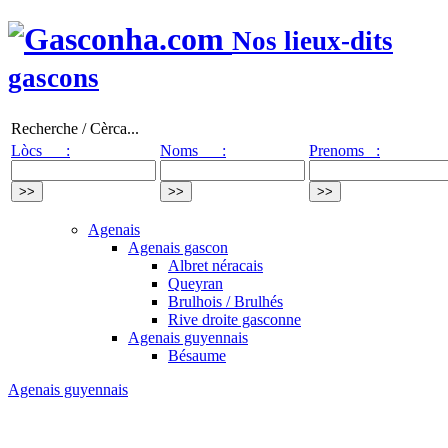
Nos lieux-dits
gascons
Recherche / Cèrca...
Lòcs :
Noms :
Prenoms :
Agenais
Agenais gascon
Albret néracais
Queyran
Brulhois / Brulhés
Rive droite gasconne
Agenais guyennais
Bésaume
Agenais guyennais