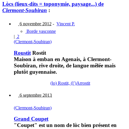
Lòcs (lieux-dits = toponymie, paysage...) de
Clermont-Soubiran
:
6 novembre 2012
-
Vincent P.
Borde vasconne
|
2
(Clermont-Soubiran)
Roustit
Rostit
Maison à emban en Agenais, à Clermont-
Soubiran, rive droite, de langue mêlée mais
plutôt guyennaise.
(lo) Rostit, (l’)Arrostit
6 septembre 2013
(Clermont-Soubiran)
Grand Coupet
"Coupet" est un nom de lòc bien présent en