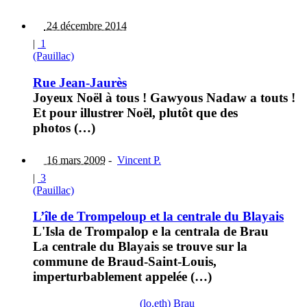
24 décembre 2014
|
1
(Pauillac)
Rue Jean-Jaurès
Joyeux Noël à tous ! Gawyous Nadaw a touts !
Et pour illustrer Noël, plutôt que des
photos (…)
16 mars 2009
-
Vincent P.
|
3
(Pauillac)
L’île de Trompeloup et la centrale du Blayais
L'Isla de Trompalop e la centrala de Brau
La centrale du Blayais se trouve sur la
commune de Braud-Saint-Louis,
imperturbablement appelée (…)
(lo,eth) Brau