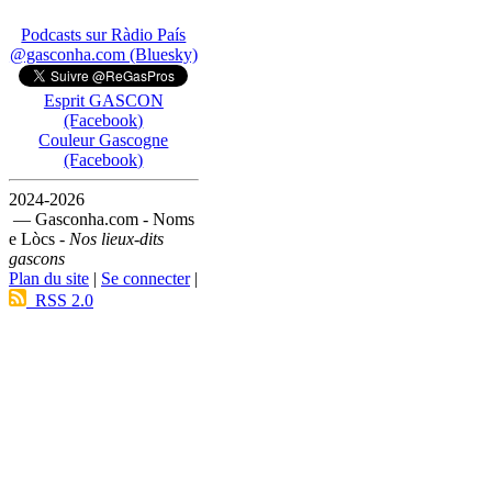
Podcasts sur Ràdio País
@gasconha.com (Bluesky)
Esprit GASCON
(Facebook)
Couleur Gascogne
(Facebook)
2024-2026
— Gasconha.com - Noms
e Lòcs -
Nos lieux-dits
gascons
Plan du site
|
Se connecter
|
RSS 2.0