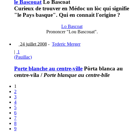
le Bascouat
Lo Bascoat
Curieux de trouver en Médoc un lòc qui signifie
"le Pays basque". Qui en connait l'origine ?
Lo Bascoat
Prononcer "Lou Bascouat".
24 juillet 2008
-
Tederic Merger
|
1
(Pauillac)
Porte blanche au centre-ville
Pòrta blanca au
centre-vila
/
Porte blanque au centre-bile
1
2
3
4
5
6
7
8
9