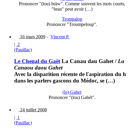
Prononcer "(lou) bràw". Comme souvent les mots courts,
"brau" peut avoir (…)
Trompalop
Prononcer "Troumpeloup".
16 mars 2009
-
Vincent P.
|
2
(Pauillac)
Le Chenal du Gaët
La Canau dau Gahet
/
La
Canaou daou Gahet
Avec la disparition récente de l'aspiration du h
dans les parlers gascons du Médoc, se (…)
(lo) Gahet
Prononcer "(lou) Gahét".
24 juillet 2008
|
1
(Pauillac)