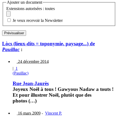
Ajouter un document
Extensions autorisées : toutes
Je veux recevoir la Newsletter
Lòcs (lieux-dits = toponymie, paysage...) de
Pauillac
:
24 décembre 2014
|
1
(Pauillac)
Rue Jean-Jaurès
Joyeux Noël à tous ! Gawyous Nadaw a touts !
Et pour illustrer Noël, plutôt que des
photos (…)
16 mars 2009
-
Vincent P.