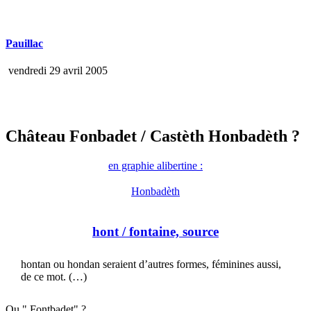
Pauillac
vendredi 29 avril 2005
Château Fonbadet
/ Castèth Honbadèth ?
en graphie alibertine :
Honbadèth
hont
/ fontaine, source
hontan ou hondan seraient d’autres formes, féminines aussi,
de ce mot. (…)
Ou " Fontbadet" ?