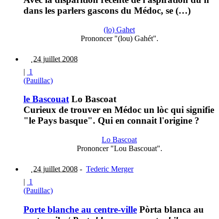
dans les parlers gascons du Médoc, se (…)
(lo) Gahet
Prononcer "(lou) Gahét".
24 juillet 2008
|
1
(Pauillac)
le Bascouat
Lo Bascoat
Curieux de trouver en Médoc un lòc qui signifie
"le Pays basque". Qui en connait l'origine ?
Lo Bascoat
Prononcer "Lou Bascouat".
24 juillet 2008
-
Tederic Merger
|
1
(Pauillac)
Porte blanche au centre-ville
Pòrta blanca au