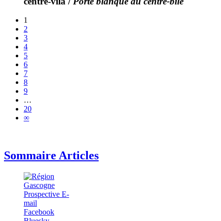
centre-vila
/
Porte blanque au centre-bile
1
2
3
4
5
6
7
8
9
…
20
∞
Sommaire Articles