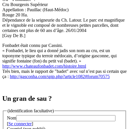
Cru Bourgeois Supérieur
Appellation : Pauillac (Haut-Médoc)
Rouge 20 Ha.
Dépendance de la seigneurie du Ch. Latour. Le parc est magnifique
et le vignoble est composé de nombreuses petites parcelles, dont
certaines ont plus de 60 ans d’âge. 26/01/2004
[Guy De B.]
Fonbadet était connu par Cassini.
« Fonbadet, le lieu qui a donné jadis son nom au cru, est un
toponyme typique du terroir médocain, d’origine gasconne, qui
signifie fontaine (fon) du petit val (badet). »
http://www.chateaufonbadet.com/histoire.html
Très bien, mais le rapport de "badet" avec
val
n’est pas si certain que
ça :
http://gasconha.com/spip.php?article1082#forum70575
Un gran de sau ?
(identification facultative)
Nom
[
Se connecter
]
Courriel (non publié)