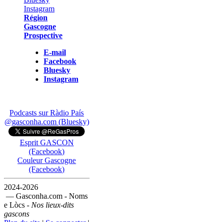
Région
Gascogne
Prospective
E-mail
Facebook
Bluesky
Instagram
Podcasts sur Ràdio País
@gasconha.com (Bluesky)
Esprit GASCON
(Facebook)
Couleur Gascogne
(Facebook)
2024-2026
— Gasconha.com - Noms
e Lòcs -
Nos lieux-dits
gascons