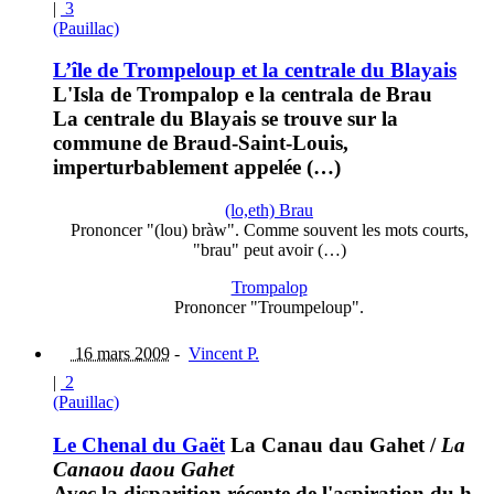
|
3
(Pauillac)
L’île de Trompeloup et la centrale du Blayais
L'Isla de Trompalop e la centrala de Brau
La centrale du Blayais se trouve sur la
commune de Braud-Saint-Louis,
imperturbablement appelée (…)
(lo,eth) Brau
Prononcer "(lou) bràw". Comme souvent les mots courts,
"brau" peut avoir (…)
Trompalop
Prononcer "Troumpeloup".
16 mars 2009
-
Vincent P.
|
2
(Pauillac)
Le Chenal du Gaët
La Canau dau Gahet
/
La
Canaou daou Gahet
Avec la disparition récente de l'aspiration du h