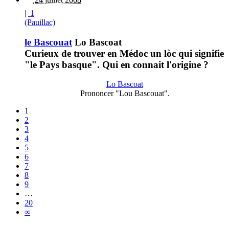
|
1
(Pauillac)
le Bascouat
Lo Bascoat
Curieux de trouver en Médoc un lòc qui signifie
"le Pays basque". Qui en connait l'origine ?
Lo Bascoat
Prononcer "Lou Bascouat".
1
2
3
4
5
6
7
8
9
…
20
∞