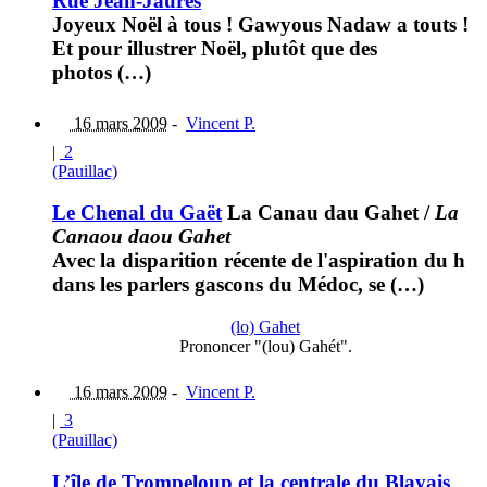
Rue Jean-Jaurès
Joyeux Noël à tous ! Gawyous Nadaw a touts !
Et pour illustrer Noël, plutôt que des
photos (…)
16 mars 2009
-
Vincent P.
|
2
(Pauillac)
Le Chenal du Gaët
La Canau dau Gahet
/
La
Canaou daou Gahet
Avec la disparition récente de l'aspiration du h
dans les parlers gascons du Médoc, se (…)
(lo) Gahet
Prononcer "(lou) Gahét".
16 mars 2009
-
Vincent P.
|
3
(Pauillac)
L’île de Trompeloup et la centrale du Blayais