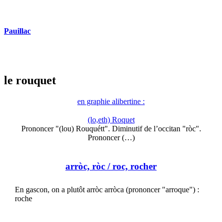
Pauillac
le rouquet
en graphie alibertine :
(lo,eth) Roquet
Prononcer "(lou) Rouquétt". Diminutif de l’occitan "ròc".
Prononcer (…)
arròc, ròc
/ roc, rocher
En gascon, on a plutôt arròc arròca (prononcer "arroque") :
roche