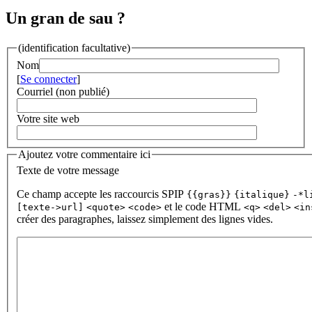
Un gran de sau ?
(identification facultative)
Nom
[
Se connecter
]
Courriel (non publié)
Votre site web
Ajoutez votre commentaire ici
Texte de votre message
Ce champ accepte les raccourcis SPIP
{{gras}}
{italique}
-*l
et le code HTML
[texte->url]
<quote>
<code>
<q>
<del>
<in
créer des paragraphes, laissez simplement des lignes vides.