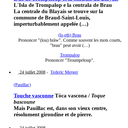
L'Isla de Trompalop e la centrala de Brau
La centrale du Blayais se trouve sur la
commune de Braud-Saint-Louis,
imperturbablement appelée (…)
(lo,eth) Brau
Prononcer "(lou) bràw". Comme souvent les mots courts,
"brau" peut avoir (…)
Trompalop
Prononcer "Troumpeloup".
24 juillet 2008
-
Tederic Merger
(Pauillac)
Touche vasconne
Tòca vascona
/
Toque
bascoune
Mais Pauillac est, dans son vieux centre,
résolument girondine et de pierre.
24 juillet 2008