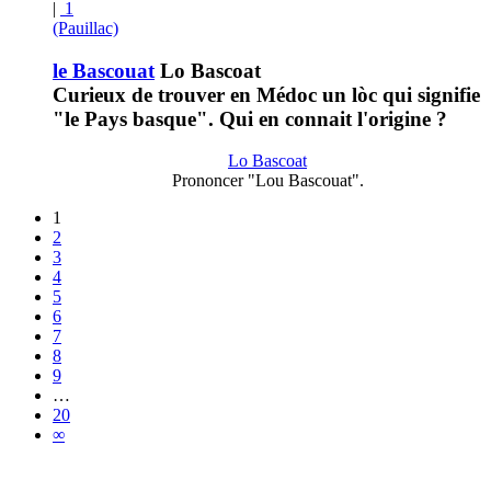
|
1
(Pauillac)
le Bascouat
Lo Bascoat
Curieux de trouver en Médoc un lòc qui signifie
"le Pays basque". Qui en connait l'origine ?
Lo Bascoat
Prononcer "Lou Bascouat".
1
2
3
4
5
6
7
8
9
…
20
∞