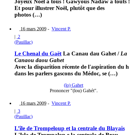
Joyeux Noël à tous ! Gawyous Nadaw a touts !
Et pour illustrer Noël, plutôt que des
photos (…)
16 mars 2009
-
Vincent P.
|
2
(Pauillac)
Le Chenal du Gaët
La Canau dau Gahet
/
La
Canaou daou Gahet
Avec la disparition récente de l'aspiration du h
dans les parlers gascons du Médoc, se (…)
(lo) Gahet
Prononcer "(lou) Gahét".
16 mars 2009
-
Vincent P.
|
3
(Pauillac)
L’île de Trompeloup et la centrale du Blayais
L'Isla de Trompalop e la centrala de Brau