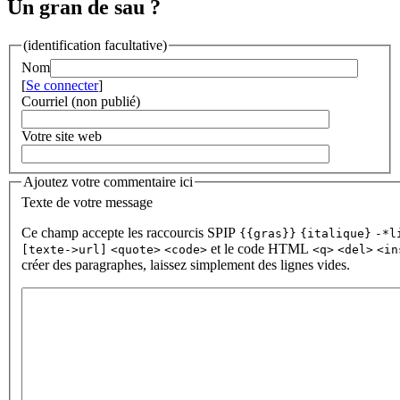
Un gran de sau ?
(identification facultative)
Nom
[
Se connecter
]
Courriel (non publié)
Votre site web
Ajoutez votre commentaire ici
Texte de votre message
Ce champ accepte les raccourcis SPIP
{{gras}}
{italique}
-*l
et le code HTML
[texte->url]
<quote>
<code>
<q>
<del>
<in
créer des paragraphes, laissez simplement des lignes vides.