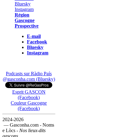
Région
Gascogne
Prospective
E-mail
Facebook
Bluesky
Instagram
Podcasts sur Ràdio País
@gasconha.com (Bluesky)
Esprit GASCON
(Facebook)
Couleur Gascogne
(Facebook)
2024-2026
— Gasconha.com - Noms
e Lòcs -
Nos lieux-dits
gascons