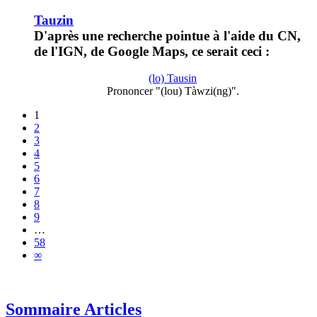
Tauzin
D'après une recherche pointue à l'aide du CN,
de l'IGN, de Google Maps, ce serait ceci :
(lo) Tausin
Prononcer "(lou) Tàwzi(ng)".
1
2
3
4
5
6
7
8
9
…
58
∞
Sommaire Articles