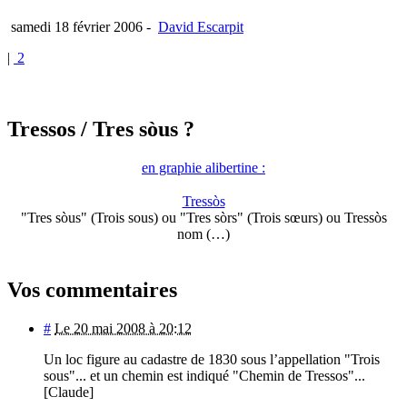
samedi 18 février 2006
-
David Escarpit
|
2
Tressos
/ Tres sòus ?
en graphie alibertine :
Tressòs
"Tres sòus" (Trois sous) ou "Tres sòrs" (Trois sœurs) ou Tressòs
nom (…)
Vos commentaires
#
Le 20 mai 2008 à 20:12
Un loc figure au cadastre de 1830 sous l’appellation "Trois
sous"... et un chemin est indiqué "Chemin de Tressos"...
[Claude]