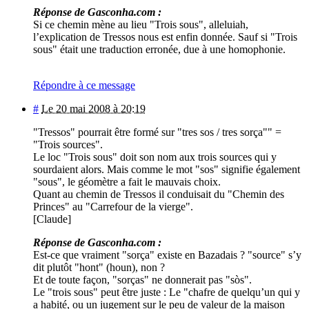
Réponse de Gasconha.com :
Si ce chemin mène au lieu "Trois sous", alleluiah,
l’explication de Tressos nous est enfin donnée. Sauf si "Trois
sous" était une traduction erronée, due à une homophonie.
Répondre à ce message
#
Le 20 mai 2008 à 20:19
"Tressos" pourrait être formé sur "tres sos / tres sorça"" =
"Trois sources".
Le loc "Trois sous" doit son nom aux trois sources qui y
sourdaient alors. Mais comme le mot "sos" signifie également
"sous", le géomètre a fait le mauvais choix.
Quant au chemin de Tressos il conduisait du "Chemin des
Princes" au "Carrefour de la vierge".
[Claude]
Réponse de Gasconha.com :
Est-ce que vraiment "sorça" existe en Bazadais ? "source" s’y
dit plutôt "hont" (houn), non ?
Et de toute façon, "sorças" ne donnerait pas "sòs".
Le "trois sous" peut être juste : Le "chafre de quelqu’un qui y
a habité, ou un jugement sur le peu de valeur de la maison