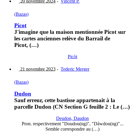
20 novembre 2024
-
Vincent P.
(Bazas)
Picot
J'imagine que la maison mentionnée Picot sur
les cartes anciennes relève du Barrail de
Picot, (…)
Picòt
21 novembre 2023
-
Tederic Merger
(Bazas)
Dudon
Sauf erreur, cette bastisse appartenait à la
parcelle Dudon (CN Section G feuille 2 : Le (…)
Deudon, Daudon
Pron. respectivement "Doudou(ng)", "Dàwdou(ng)"...
Semble correspondre au (…)