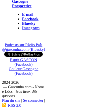
Gascogne
Prospective
E-mail
Facebook
Bluesky
Instagram
Podcasts sur Ràdio País
@gasconha.com (Bluesky)
Esprit GASCON
(Facebook)
Couleur Gascogne
(Facebook)
2024-2026
— Gasconha.com - Noms
e Lòcs -
Nos lieux-dits
gascons
Plan du site
|
Se connecter
|
RSS 2.0