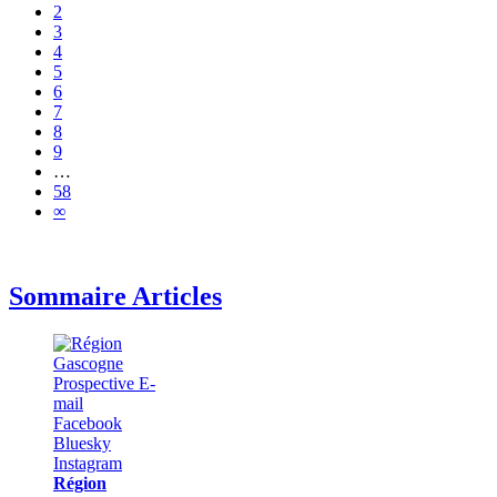
2
3
4
5
6
7
8
9
…
58
∞
Sommaire Articles
Région