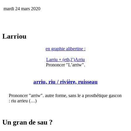
mardi 24 mars 2020
Larriou
en graphie alibertine :
Larriu + (eth,l’)Arriu
Prononcer "L’arriw".
arriu, riu
/ rivière, ruisseau
Prononcer "arriw". autre forme, sans le a prosthétique gascon
: riu arrieu (…)
Un gran de sau ?