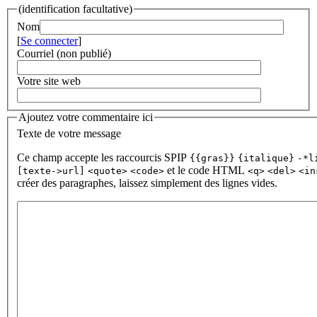
(identification facultative)
Nom
[
Se connecter
]
Courriel (non publié)
Votre site web
Ajoutez votre commentaire ici
Texte de votre message
Ce champ accepte les raccourcis SPIP
{{gras}}
{italique}
-*l
et le code HTML
[texte->url]
<quote>
<code>
<q>
<del>
<in
créer des paragraphes, laissez simplement des lignes vides.