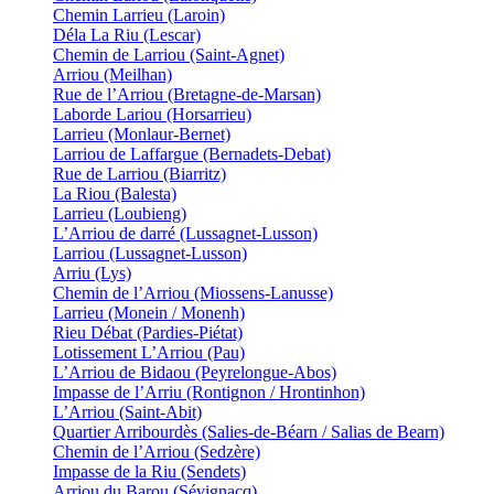
Chemin Larrieu (Laroin)
Déla La Riu (Lescar)
Chemin de Larriou (Saint-Agnet)
Arriou (Meilhan)
Rue de l’Arriou (Bretagne-de-Marsan)
Laborde Lariou (Horsarrieu)
Larrieu (Monlaur-Bernet)
Larriou de Laffargue (Bernadets-Debat)
Rue de Larriou (Biarritz)
La Riou (Balesta)
Larrieu (Loubieng)
L’Arriou de darré (Lussagnet-Lusson)
Larriou (Lussagnet-Lusson)
Arriu (Lys)
Chemin de l’Arriou (Miossens-Lanusse)
Larrieu (Monein / Monenh)
Rieu Débat (Pardies-Piétat)
Lotissement L’Arriou (Pau)
L’Arriou de Bidaou (Peyrelongue-Abos)
Impasse de l’Arriu (Rontignon / Hrontinhon)
L’Arriou (Saint-Abit)
Quartier Arribourdès (Salies-de-Béarn / Salias de Bearn)
Chemin de l’Arriou (Sedzère)
Impasse de la Riu (Sendets)
Arriou du Barou (Sévignacq)