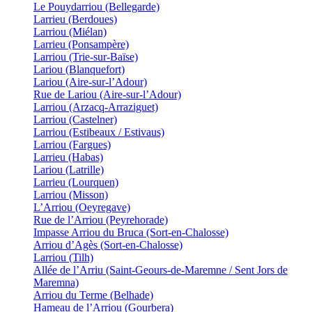
Le Pouydarriou (Bellegarde)
Larrieu (Berdoues)
Larriou (Miélan)
Larrieu (Ponsampère)
Larriou (Trie-sur-Baïse)
Lariou (Blanquefort)
Lariou (Aire-sur-l’Adour)
Rue de Lariou (Aire-sur-l’Adour)
Larriou (Arzacq-Arraziguet)
Larriou (Castelner)
Larriou (Estibeaux / Estivaus)
Larriou (Fargues)
Larrieu (Habas)
Lariou (Latrille)
Larrieu (Lourquen)
Larriou (Misson)
L’Arriou (Oeyregave)
Rue de l’Arriou (Peyrehorade)
Impasse Arriou du Bruca (Sort-en-Chalosse)
Arriou d’Agès (Sort-en-Chalosse)
Larriou (Tilh)
Allée de l’Arriu (Saint-Geours-de-Maremne / Sent Jors de
Maremna)
Arriou du Terme (Belhade)
Hameau de l’Arriou (Gourbera)