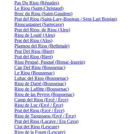
Pas Du Riou (Régades)
Le Riou (Saint-Christaud)
Bosc du Riou (Saint-Gaudens)
Prat del Riou (Saint-Lary-Boujean / Sent-Lari Bonjan)
Rioucastagnet (Sarrecave)
Prat del Riou, de Riou (Aleu)
Riou de Loulé (Aleu)
Prat del Riou (Alos)
Plagnou del Riou (Bethmale)
Prat Del Riou (Biert)
Prat del Riou (Biert)
Riou Pesqué, Pasqué (Bonac-Irazein)
Cap Del Riou (Boussenac)
Le Riou (Boussenac)
Lubac del Riou (Boussenac)
Riou de Darrè (Boussenac)
Riou de Laffitte (Boussenac)
Riou de las Peyros (Boussenac)
Camp del Riou (Ercé / Èrce)
Riou de Luc (Ercé / Èrce)
Prat del Riou (Ercé / Èrce)
Riou de Taoussaou (Ercé / Èrce)
Prat del Riou (Lacave / Era Cava)
Clot det Riou (Lescure)
Riou de la Fount (Lescure)