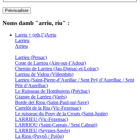
Noms damb "arriu, riu" :
Larriu + (eth,l’)Arriu
Larrieu
Arrieu
Larrieu (Pessac)
Coste de Larriou (Aire-sur-l’Adour)
Chemin de Larrieu (Jau-Dignac-et-Loirac)
Larriou de Vidou (Villembits)
Larrieu (Saint-Pierre-d’Aurillac / Sent Peÿ d’Aurelhac / Sent
Pèir d’Aurelhac)
Le Ruisseau de Homburens (Préchac)
Grange de Larrieu (Varès)
Borde del Riou (Saint-Paul-sur-Save)
Carrelòt de la Riu (Vic-Fezensac)
Le ruisseau du Pouy de la Crouts (Saint-Justin)
LARRIEU (Vic-Fezensac)
LARRIOU (Saint-Caprais / Sent Cabrari)
LARRIEU (Seysses-Savès)
La Riou (Puyoô / Pujòu)