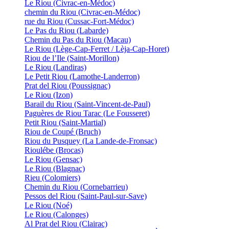
Le Riou (Civrac-en-Médoc)
chemin du Riou (Civrac-en-Médoc)
rue du Riou (Cussac-Fort-Médoc)
Le Pas du Riou (Labarde)
Chemin du Pas du Riou (Macau)
Le Riou (Lège-Cap-Ferret / Lèja-Cap-Horet)
Riou de l’Ile (Saint-Morillon)
Le Riou (Landiras)
Le Petit Riou (Lamothe-Landerron)
Prat del Riou (Poussignac)
Le Riou (Izon)
Barail du Riou (Saint-Vincent-de-Paul)
Paguères de Riou Tarac (Le Fousseret)
Petit Riou (Saint-Martial)
Riou de Coupé (Bruch)
Riou du Pusquey (La Lande-de-Fronsac)
Rioulébe (Brocas)
Le Riou (Gensac)
Le Riou (Blagnac)
Rieu (Colomiers)
Chemin du Riou (Cornebarrieu)
Pessos del Riou (Saint-Paul-sur-Save)
Le Riou (Noé)
Le Riou (Calonges)
Al Prat del Riou (Clairac)