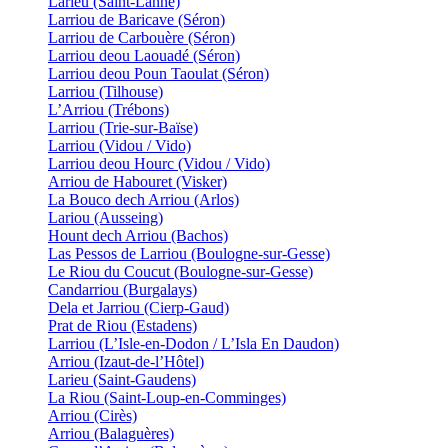
Larieu (Saint-Lanne)
Larriou de Baricave (Séron)
Larriou de Carbouère (Séron)
Larriou deou Laouadé (Séron)
Larriou deou Poun Taoulat (Séron)
Larriou (Tilhouse)
L’Arriou (Trébons)
Larriou (Trie-sur-Baïse)
Larriou (Vidou / Vido)
Larriou deou Hourc (Vidou / Vido)
Arriou de Habouret (Visker)
La Bouco dech Arriou (Arlos)
Lariou (Ausseing)
Hount dech Arriou (Bachos)
Las Pessos de Larriou (Boulogne-sur-Gesse)
Le Riou du Coucut (Boulogne-sur-Gesse)
Candarriou (Burgalays)
Dela et Jarriou (Cierp-Gaud)
Prat de Riou (Estadens)
Larriou (L’Isle-en-Dodon / L’Isla En Daudon)
Arriou (Izaut-de-l’Hôtel)
Larieu (Saint-Gaudens)
La Riou (Saint-Loup-en-Comminges)
Arriou (Cirès)
Arriou (Balaguères)