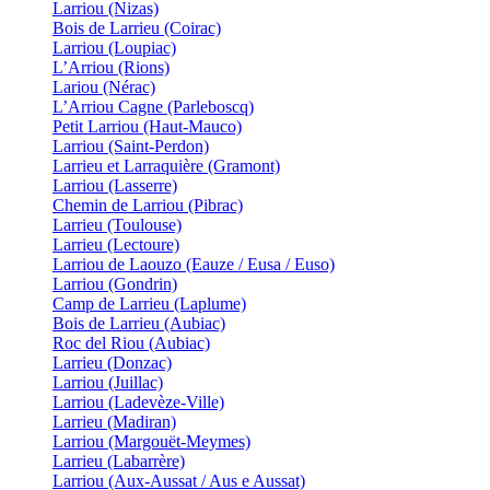
Larriou (Nizas)
Bois de Larrieu (Coirac)
Larriou (Loupiac)
L’Arriou (Rions)
Lariou (Nérac)
L’Arriou Cagne (Parleboscq)
Petit Larriou (Haut-Mauco)
Larriou (Saint-Perdon)
Larrieu et Larraquière (Gramont)
Larriou (Lasserre)
Chemin de Larriou (Pibrac)
Larrieu (Toulouse)
Larrieu (Lectoure)
Larriou de Laouzo (Eauze / Eusa / Euso)
Larriou (Gondrin)
Camp de Larrieu (Laplume)
Bois de Larrieu (Aubiac)
Roc del Riou (Aubiac)
Larrieu (Donzac)
Larriou (Juillac)
Larriou (Ladevèze-Ville)
Larrieu (Madiran)
Larriou (Margouët-Meymes)
Larrieu (Labarrère)
Larriou (Aux-Aussat / Aus e Aussat)