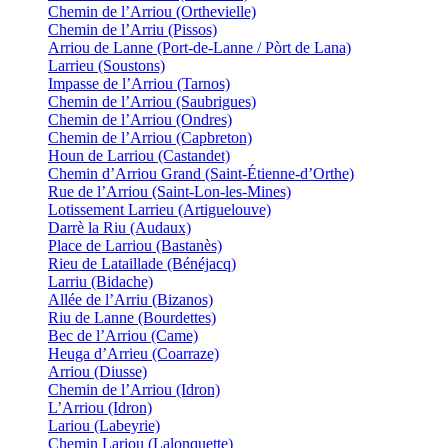
Chemin de l’Arriou (Orthevielle)
Chemin de l’Arriu (Pissos)
Arriou de Lanne (Port-de-Lanne / Pòrt de Lana)
Larrieu (Soustons)
Impasse de l’Arriou (Tarnos)
Chemin de l’Arriou (Saubrigues)
Chemin de l’Arriou (Ondres)
Chemin de l’Arriou (Capbreton)
Houn de Larriou (Castandet)
Chemin d’Arriou Grand (Saint-Étienne-d’Orthe)
Rue de l’Arriou (Saint-Lon-les-Mines)
Lotissement Larrieu (Artiguelouve)
Darrè la Riu (Audaux)
Place de Larriou (Bastanès)
Rieu de Lataillade (Bénéjacq)
Larriu (Bidache)
Allée de l’Arriu (Bizanos)
Riu de Lanne (Bourdettes)
Bec de l’Arriou (Came)
Heuga d’Arrieu (Coarraze)
Arriou (Diusse)
Chemin de l’Arriou (Idron)
L’Arriou (Idron)
Lariou (Labeyrie)
Chemin Lariou (Lalonquette)