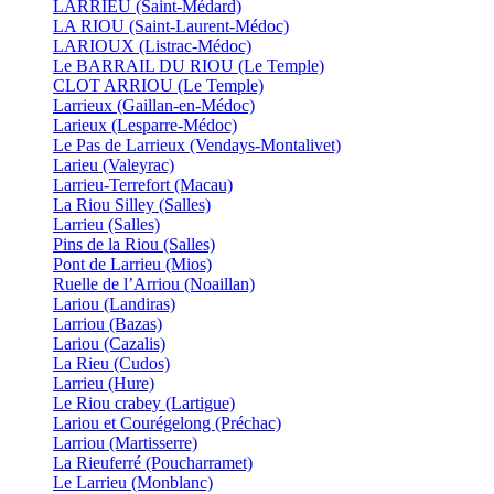
LARRIEU (Saint-Médard)
LA RIOU (Saint-Laurent-Médoc)
LARIOUX (Listrac-Médoc)
Le BARRAIL DU RIOU (Le Temple)
CLOT ARRIOU (Le Temple)
Larrieux (Gaillan-en-Médoc)
Larieux (Lesparre-Médoc)
Le Pas de Larrieux (Vendays-Montalivet)
Larieu (Valeyrac)
Larrieu-Terrefort (Macau)
La Riou Silley (Salles)
Larrieu (Salles)
Pins de la Riou (Salles)
Pont de Larrieu (Mios)
Ruelle de l’Arriou (Noaillan)
Lariou (Landiras)
Larriou (Bazas)
Lariou (Cazalis)
La Rieu (Cudos)
Larrieu (Hure)
Le Riou crabey (Lartigue)
Lariou et Courégelong (Préchac)
Larriou (Martisserre)
La Rieuferré (Poucharramet)
Le Larrieu (Monblanc)