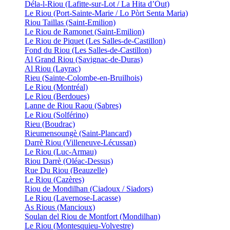
Déla-l-Riou (Lafitte-sur-Lot / La Hita d’Òut)
Le Riou (Port-Sainte-Marie / Lo Pòrt Senta Maria)
Riou Taillas (Saint-Emilion)
Le Riou de Ramonet (Saint-Emilion)
Le Riou de Piquet (Les Salles-de-Castillon)
Fond du Riou (Les Salles-de-Castillon)
Al Grand Riou (Savignac-de-Duras)
Al Riou (Layrac)
Rieu (Sainte-Colombe-en-Bruilhois)
Le Riou (Montréal)
Le Riou (Berdoues)
Lanne de Riou Raou (Sabres)
Le Riou (Solférino)
Rieu (Boudrac)
Rieumensoungè (Saint-Plancard)
Darrè Riou (Villeneuve-Lécussan)
Le Riou (Luc-Armau)
Riou Darrè (Oléac-Dessus)
Rue Du Riou (Beauzelle)
Le Riou (Cazères)
Riou de Mondilhan (Ciadoux / Siadors)
Le Riou (Lavernose-Lacasse)
As Rious (Mancioux)
Soulan del Riou de Montfort (Mondilhan)
Le Riou (Montesquieu-Volvestre)