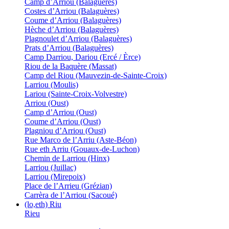
Camp d’Arriou (Balaguères)
Costes d’Arriou (Balaguères)
Coume d’Arriou (Balaguères)
Hèche d’Arriou (Balaguères)
Plagnoulet d’Arriou (Balaguères)
Prats d’Arriou (Balaguères)
Camp Darriou, Dariou (Ercé / Èrce)
Riou de la Baquère (Massat)
Camp del Riou (Mauvezin-de-Sainte-Croix)
Larriou (Moulis)
Lariou (Sainte-Croix-Volvestre)
Arriou (Oust)
Camp d’Arriou (Oust)
Coume d’Arriou (Oust)
Plagniou d’Arriou (Oust)
Rue Marco de l’Arriu (Aste-Béon)
Rue eth Arriu (Gouaux-de-Luchon)
Chemin de Larriou (Hinx)
Larriou (Juillac)
Larriou (Mirepoix)
Place de l’Arrieu (Grézian)
Carrèra de l’Arriou (Sacoué)
(lo,eth) Riu
Rieu