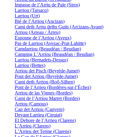
Impasse de l’Arriu de Pale (Siros)
Larriou (Tarsacq)
Larriou (Urt)
Bié de l’Arriou (Ancizan)
Cami deth Arriu deths Guits (Arcizans-Avant)
Arriou (Arreau / Àrreu)
Esponne de l’Arriou (Aveux)
Pas de Larriou (Avezac-Prat-Lahitte)
Camdarriou (Beaudéan / Beudian)
Camping L’Arriou (Beaudéan / Beudian)
Larriou (Bernadets-Dessus)
Larriou (Bettes)
Arriou det Pisch (Beyrède-Jumet)
Pout det Arriou (Beyrède-Jumet)
Cami deth Arriou (Boô-Silhen)
Pont de l’Arrieu (Bordères-sur-l’Échez)
Arriou de las Vignes (Bordes)
Cami de l’Arriou Marret (Bordes)
Arriou (Camous)
Cap det Arriou (Capvern)
Devant Larrieu (Cieutat)
El Dehore de l’Arrieu (Clarens)
L’Arrieu (Clarens)
L’Arrieu det Terme (Clarens)
Le Cap de l’Arrieu (Clarens)