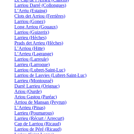
Larriou Darré (Collongues)
L’Arriu (Estaing)
Clots det Arriou (Ferrières)
Larriou (Gonez)
Long Arriou (Gouaux)
Larriou (Guizerix)
Larrieu (Hèches)
Prads det Arrieu (Hèches)
L’Arriou (Hitte)
L’Arrieu (Lagrange)
Larriou (Larreule)
Larrieu (Larroque)
Larriou (Lubret-Saint-Luc)
Larriou de Lasvies (Lubret-Saint-Luc)
Larrieu (Montoussé)
Darrè Larrieu (Orignac)
Ariou (Ourde)
Ariou Gastou (Paréac)
Arriou de Mansan (Peyrun)
L’Arrieu (Pinas)
Larrieu (Poumarous)
Larrieu (Récurt / Arrecurt)
Cap de Larriou (Ricaud)
Larriou de Péré (Ricaud)