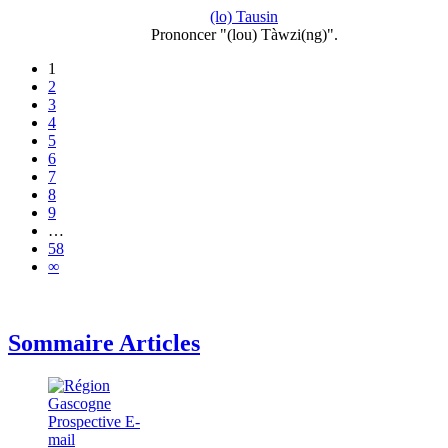
(lo) Tausin
Prononcer "(lou) Tàwzi(ng)".
1
2
3
4
5
6
7
8
9
…
58
∞
Sommaire Articles