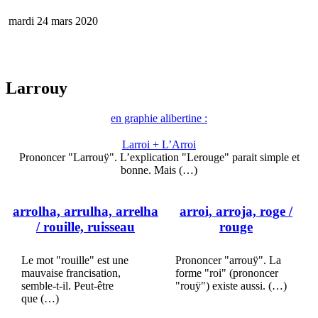
mardi 24 mars 2020
Larrouy
en graphie alibertine :
Larroi + L’Arroi
Prononcer "Larrouÿ". L’explication "Lerouge" parait simple et
bonne. Mais (…)
arrolha, arrulha, arrelha
arroi, arroja, roge
/
/ rouille, ruisseau
rouge
Le mot "rouille" est une
Prononcer "arrouÿ". La
mauvaise francisation,
forme "roi" (prononcer
semble-t-il. Peut-être
"rouÿ") existe aussi. (…)
que (…)