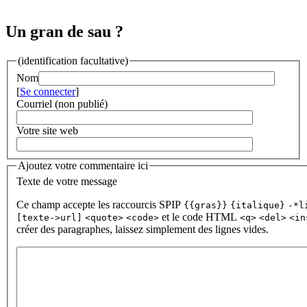
Un gran de sau ?
(identification facultative)
Nom
[
Se connecter
]
Courriel (non publié)
Votre site web
Ajoutez votre commentaire ici
Texte de votre message
Ce champ accepte les raccourcis SPIP
{{gras}}
{italique}
-*l
et le code HTML
[texte->url]
<quote>
<code>
<q>
<del>
<in
créer des paragraphes, laissez simplement des lignes vides.