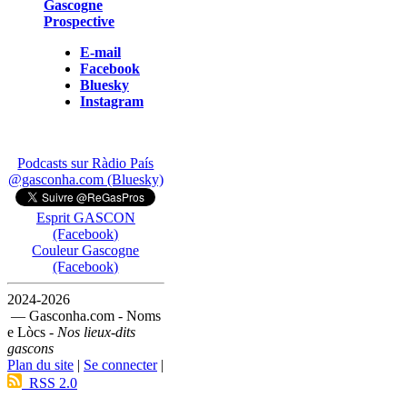
Gascogne
Prospective
E-mail
Facebook
Bluesky
Instagram
Podcasts sur Ràdio País
@gasconha.com (Bluesky)
Esprit GASCON
(Facebook)
Couleur Gascogne
(Facebook)
2024-2026
— Gasconha.com - Noms
e Lòcs -
Nos lieux-dits
gascons
Plan du site
|
Se connecter
|
RSS 2.0