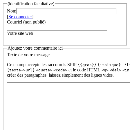
(identification facultative)
Nom
[
Se connecter
]
Courriel (non publié)
Votre site web
Ajoutez votre commentaire ici
Texte de votre message
Ce champ accepte les raccourcis SPIP
{{gras}}
{italique}
-*l
et le code HTML
[texte->url]
<quote>
<code>
<q>
<del>
<in
créer des paragraphes, laissez simplement des lignes vides.