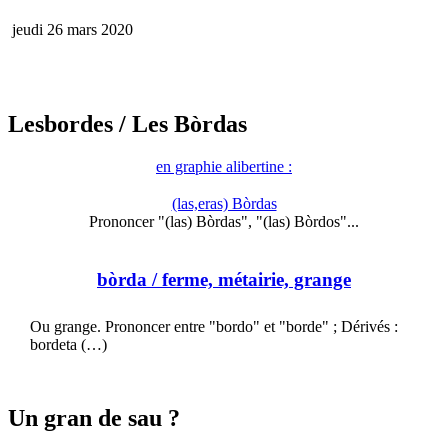
jeudi 26 mars 2020
Lesbordes
/ Les Bòrdas
en graphie alibertine :
(las,eras) Bòrdas
Prononcer "(las) Bòrdas", "(las) Bòrdos"...
bòrda
/ ferme, métairie, grange
Ou grange. Prononcer entre "bordo" et "borde" ; Dérivés :
bordeta (…)
Un gran de sau ?