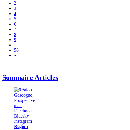
2
3
4
5
6
7
8
9
…
58
∞
Sommaire Articles
Région