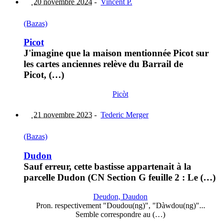
20 novembre 2024
-
Vincent P.
(Bazas)
Picot
J'imagine que la maison mentionnée Picot sur
les cartes anciennes relève du Barrail de
Picot, (…)
Picòt
21 novembre 2023
-
Tederic Merger
(Bazas)
Dudon
Sauf erreur, cette bastisse appartenait à la
parcelle Dudon (CN Section G feuille 2 : Le (…)
Deudon, Daudon
Pron. respectivement "Doudou(ng)", "Dàwdou(ng)"...
Semble correspondre au (…)