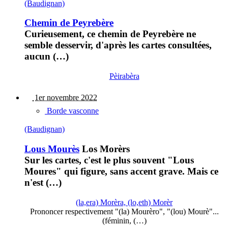
(Baudignan)
Chemin de Peyrebère
Curieusement, ce chemin de Peyrebère ne
semble desservir, d'après les cartes consultées,
aucun (…)
Pèirabèra
1er novembre 2022
Borde vasconne
(Baudignan)
Lous Mourès
Los Morèrs
Sur les cartes, c'est le plus souvent "Lous
Moures" qui figure, sans accent grave. Mais ce
n'est (…)
(la,era) Morèra, (lo,eth) Morèr
Prononcer respectivement "(la) Mourèro", "(lou) Mourè"...
(féminin, (…)