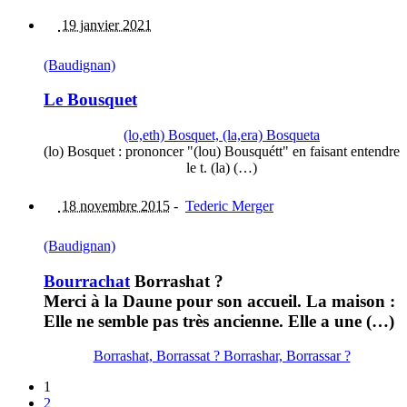
19 janvier 2021
(Baudignan)
Le Bousquet
(lo,eth) Bosquet, (la,era) Bosqueta
(lo) Bosquet : prononcer "(lou) Bousquétt" en faisant entendre
le t. (la) (…)
18 novembre 2015
-
Tederic Merger
(Baudignan)
Bourrachat
Borrashat ?
Merci à la Daune pour son accueil. La maison :
Elle ne semble pas très ancienne. Elle a une (…)
Borrashat, Borrassat ? Borrashar, Borrassar ?
1
2