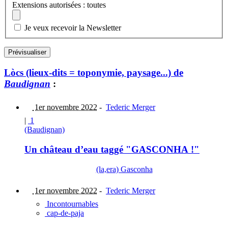
Extensions autorisées : toutes
Je veux recevoir la Newsletter
Lòcs (lieux-dits = toponymie, paysage...) de
Baudignan
:
1er novembre 2022
-
Tederic Merger
|
1
(Baudignan)
Un château d’eau taggé "GASCONHA !"
(la,era) Gasconha
1er novembre 2022
-
Tederic Merger
Incontournables
cap-de-paja