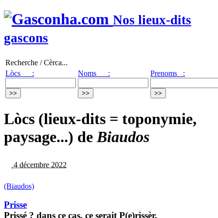
Nos lieux-dits
gascons
Recherche / Cèrca...
Lòcs :
Noms :
Prenoms :
Lòcs (lieux-dits = toponymie,
paysage...) de
Biaudos
4 décembre 2022
(Biaudos)
Prisse
Prissé ? dans ce cas, ce serait P(e)rissèr.