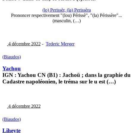
(lo) Perissèr, (la) Perissèra
Prononcer respectivement "(lou) Périssè", "(la) Périssère"...
(masculin, (…)
4 décembre 2022
-
Tederic Merger
(Biaudos)
Yachou
IGN : Yachou CN (B1) : Jachoü ; dans la graphie du
Cadastre napoléonien, le tréma sur le u est (…)
4 décembre 2022
(Biaudos)
Liheyte