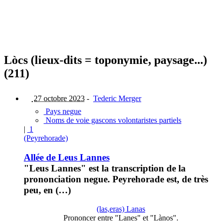
Lòcs (lieux-dits = toponymie, paysage...)
(211)
27 octobre 2023
-
Tederic Merger
Pays negue
Noms de voie gascons volontaristes partiels
|
1
(Peyrehorade)
Allée de Leus Lannes
"Leus Lannes" est la transcription de la
prononciation negue. Peyrehorade est, de très
peu, en (…)
(las,eras) Lanas
Prononcer entre "Lanes" et "Lànos".