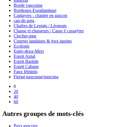
Banèras
Borde vasconne
Bordeaux-Euratlantique
Cantayres - chanter en gascon
cap-de-paja
Chafres de Leujats / Léogeats
Chasse et chasseurs / Casse é cassaÿres
Clocher-mur
Courses landaises & jeux taurins
Ecologie
Entre-deux-Mers
Esprit Airial
Esprit Bastide
Esprit Cabane
Faux féminin
Fiertat gascoune/gascona
0
20
40
60
Autres groupes de mots-clés
Pays gascons