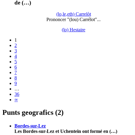
de (…)
(lo,le,eth) Carrelòt
Prononcer "(lou) Carrélot"...
(lo) Hestaire
1
2
3
4
5
6
7
8
9
…
36
∞
Punts geografics (2)
Bordes-sur-Lez
Les Bordes-sur-Lez et Uchentein ont formé en (…)