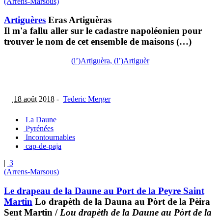
(Arrens-Marsous)
Artiguères
Eras Artiguèras
Il m'a fallu aller sur le cadastre napoléonien pour
trouver le nom de cet ensemble de maisons (…)
(l’)Artiguèra, (l’)Artiguèr
18 août 2018
-
Tederic Merger
La Daune
Pyrénées
Incontournables
cap-de-paja
|
3
(Arrens-Marsous)
Le drapeau de la Daune au Port de la Peyre Saint
Martin
Lo drapèth de la Dauna au Pòrt de la Pèira
Sent Martin
/
Lou drapèth de la Daune au Pòrt de la