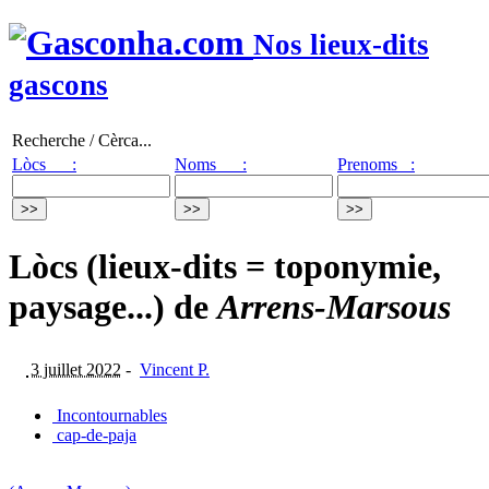
Nos lieux-dits
gascons
Recherche / Cèrca...
Lòcs :
Noms :
Prenoms :
Lòcs (lieux-dits = toponymie,
paysage...) de
Arrens-Marsous
3 juillet 2022
-
Vincent P.
Incontournables
cap-de-paja