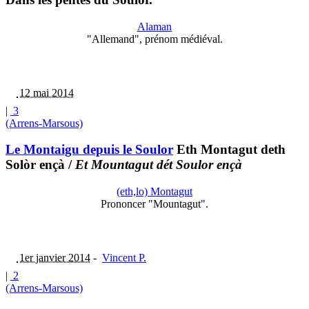
Alaman
"Allemand", prénom médiéval.
12 mai 2014
|
3
(Arrens-Marsous)
Le Montaigu depuis le Soulor
Eth Montagut deth
Solòr ençà
/
Et Mountagut dét Soulor ençà
(eth,lo) Montagut
Prononcer "Mountagut".
1er janvier 2014
-
Vincent P.
|
2
(Arrens-Marsous)