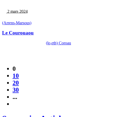
2 mars 2024
(Arrens-Marsous)
Le Courouaou
(lo,eth) Coroau
0
10
20
30
...