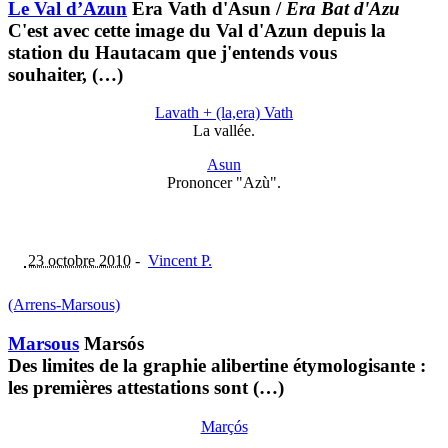
Le Val d’Azun
Era Vath d'Asun
/
Era Bat d'Azu
C'est avec cette image du Val d'Azun depuis la
station du Hautacam que j'entends vous
souhaiter, (…)
Lavath + (la,era) Vath
La vallée.
Asun
Prononcer "Azù".
23 octobre 2010
-
Vincent P.
(Arrens-Marsous)
Marsous
Marsós
Des limites de la graphie alibertine étymologisante :
les premières attestations sont (…)
Marçós