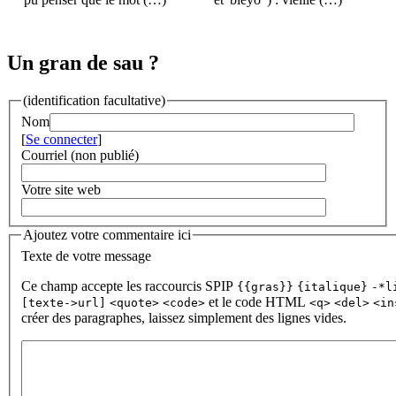
Un gran de sau ?
(identification facultative)
Nom
[
Se connecter
]
Courriel (non publié)
Votre site web
Ajoutez votre commentaire ici
Texte de votre message
Ce champ accepte les raccourcis SPIP
{{gras}}
{italique}
-*l
et le code HTML
[texte->url]
<quote>
<code>
<q>
<del>
<in
créer des paragraphes, laissez simplement des lignes vides.