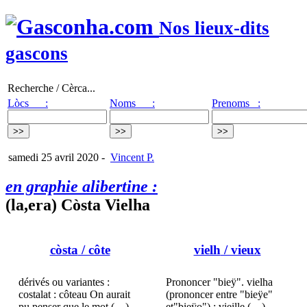
Nos lieux-dits
gascons
Recherche / Cèrca...
Lòcs :
Noms :
Prenoms :
samedi 25 avril 2020
-
Vincent P.
en graphie alibertine :
(la,era) Còsta Vielha
còsta
/ côte
vielh
/ vieux
dérivés ou variantes :
Prononcer "bieÿ". vielha
costalat : côteau On aurait
(prononcer entre "bieÿe"
pu penser que le mot (…)
et"bieÿo") : vieille (…)